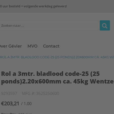
0 uur besteld = volgende werkdag geleverd
ver Gévier
MVO
Contact
ROL A 3MTR. BLADLOOD CODE-25 (25 PONDS)2.20X600MM CA. 45KG W
Rol a 3mtr. bladlood code-25 (25
ponds)2.20x600mm ca. 45kg Wentze
9293597
MFG #: 3625250600
€203,21
/ 1.00