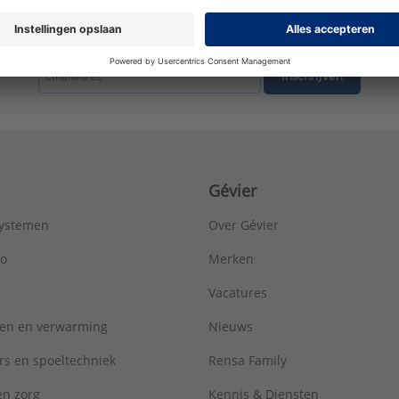
tste nieuws ontvangen omtrent productnieuws, acties en andere interessant
Inschrijven
Gévier
systemen
Over Gévier
ro
Merken
Vacatures
ren en verwarming
Nieuws
rs en spoeltechniek
Rensa Family
 en zorg
Kennis & Diensten