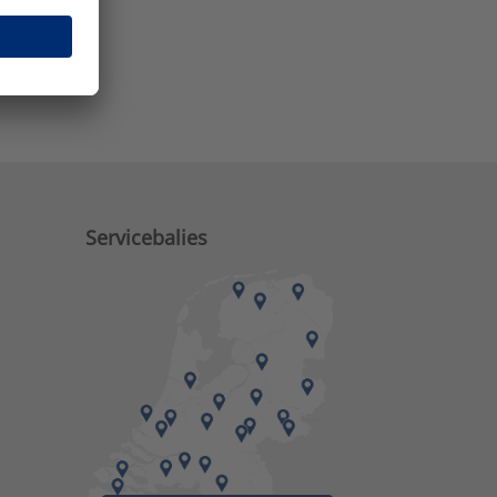
e zaken?
Servicebalies