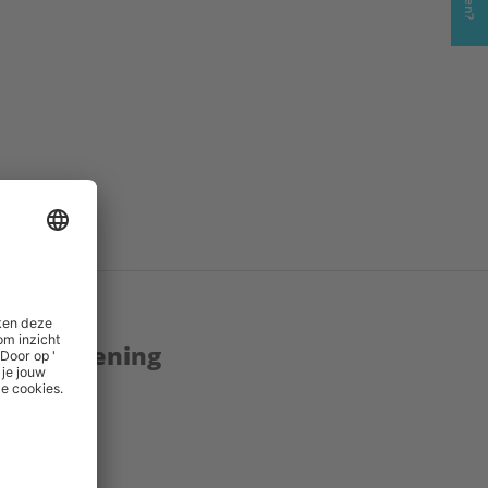
s
()
enstverlening