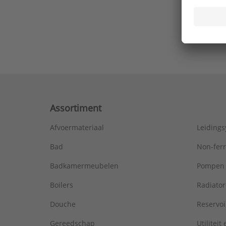
Ons laa
Assortiment
Afvoermateriaal
Leiding
Bad
Non-fer
Badkamermeubelen
Pompen
Boilers
Radiato
Douche
Reservoi
Gereedschap
Utiliteit