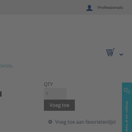
Professionals
ENTZEL
QTY
l
Mogen we je helpen?
Voeg toe
Voeg toe aan favorietenlijst