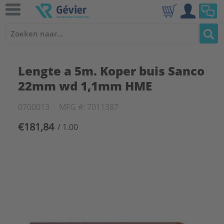
Lengte a 5m. Koper buis Sanco
22mm wd 1,1mm HME
0700013
MFG #: 7011387
€181,84
/ 1.00