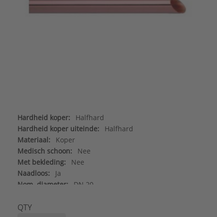
Hardheid koper:
Halfhard
Hardheid koper uiteinde:
Halfhard
Materiaal:
Koper
Medisch schoon:
Nee
Met bekleding:
Nee
Naadloos:
Ja
Nom. diameter:
DN 20
Oppervlaktebescherming binnenzijde:
Overig
Uitwendige buisdiameter:
22 mm
QTY