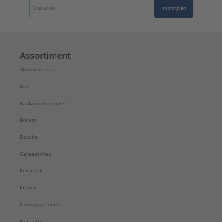
Inschrijven
Assortiment
Afvoermateriaal
Bad
Badkamermeubelen
Boilers
Douche
Gereedschap
Keramiek
Kranen
Leidingsystemen
Non-ferro