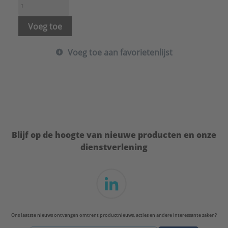
Wanddikte:
1,1 mm
Merk:
HME
Voeg toe
Voeg toe aan favorietenlijst
Blijf op de hoogte van nieuwe producten en onze
dienstverlening
Ons laatste nieuws ontvangen omtrent productnieuws, acties en andere interessante zaken?