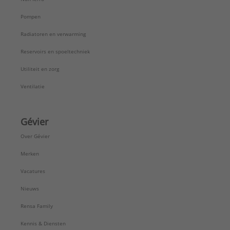
Pompen
Radiatoren en verwarming
Reservoirs en spoeltechniek
Utiliteit en zorg
Ventilatie
Gévier
Over Gévier
Merken
Vacatures
Nieuws
Rensa Family
Kennis & Diensten