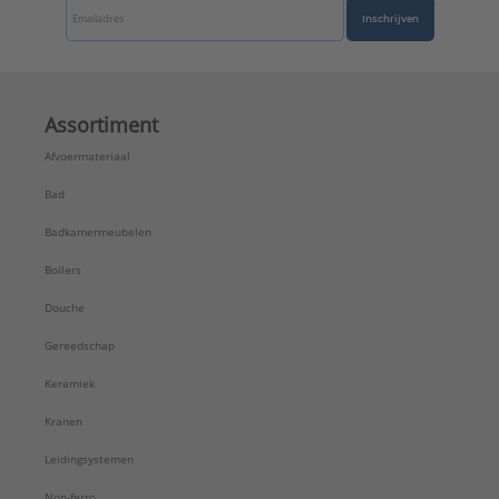
Inschrijven
Assortiment
Afvoermateriaal
Bad
Badkamermeubelen
Boilers
Douche
Gereedschap
Keramiek
Kranen
Leidingsystemen
Non-ferro