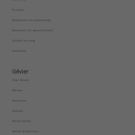
Pompen
Radiatoren en verwarming
Reservoirs en spoeltechniek
Utiliteit en zorg
Ventilatie
Gévier
Over Gévier
Merken
Vacatures
Nieuws
Rensa Family
Kennis & Diensten