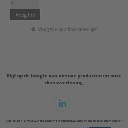
Wanddikte:
1,2 mm
Merk:
HME
Voeg toe
Voeg toe aan favorietenlijst
Blijf op de hoogte van nieuwe producten en onze
dienstverlening
Ons laatste nieuws ontvangen omtrent productnieuws, acties en andere interessante zaken?