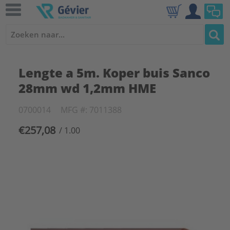
Lengte a 5m. Koper buis Sanco
28mm wd 1,2mm HME
0700014
MFG #: 7011388
€257,08
/ 1.00