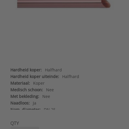
Hardheid koper:
Halfhard
Hardheid koper uiteinde:
Halfhard
Materiaal:
Koper
Medisch schoon:
Nee
Met bekleding:
Nee
Naadloos:
Ja
Nom. diameter:
DN 25
Oppervlaktebescherming binnenzijde:
Overig
Uitwendige buisdiameter:
28 mm
QTY