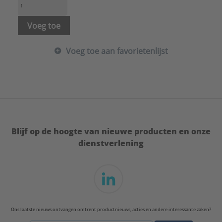
Wanddikte:
1,1 mm
Merk:
HME
Voeg toe
Voeg toe aan favorietenlijst
Blijf op de hoogte van nieuwe producten en onze
dienstverlening
Ons laatste nieuws ontvangen omtrent productnieuws, acties en andere interessante zaken?