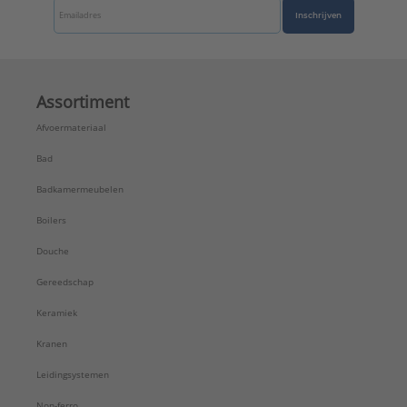
Inschrijven
Assortiment
Afvoermateriaal
Bad
Badkamermeubelen
Boilers
Douche
Gereedschap
Keramiek
Kranen
Leidingsystemen
Non-ferro