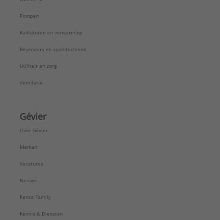
Pompen
Radiatoren en verwarming
Reservoirs en spoeltechniek
Utiliteit en zorg
Ventilatie
Gévier
Over Gévier
Merken
Vacatures
Nieuws
Rensa Family
Kennis & Diensten