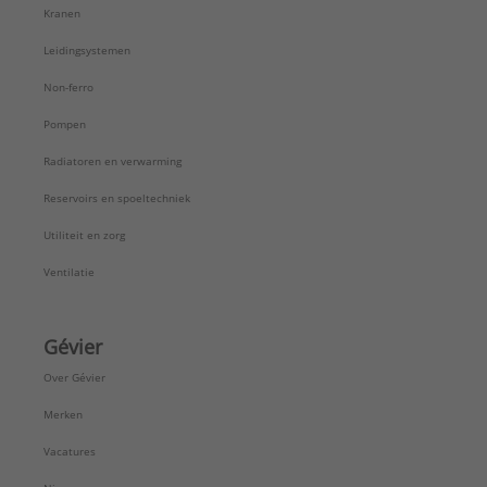
Kranen
Leidingsystemen
Non-ferro
Pompen
Radiatoren en verwarming
Reservoirs en spoeltechniek
Utiliteit en zorg
Ventilatie
Gévier
Over Gévier
Merken
Vacatures