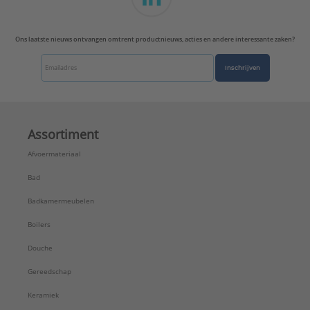
Ons laatste nieuws ontvangen omtrent productnieuws, acties en andere interessante zaken?
Inschrijven
Assortiment
Afvoermateriaal
Bad
Badkamermeubelen
Boilers
Douche
Gereedschap
Keramiek