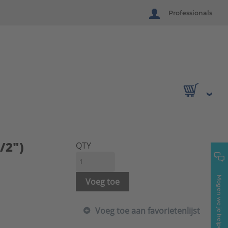
Professionals
/2")
QTY
Mogen we je helpen?
Voeg toe
Voeg toe aan favorietenlijst