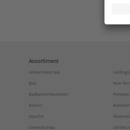
Ons laa
Assortiment
Afvoermateriaal
Leiding
Bad
Non-fer
Badkamermeubelen
Pompen
Boilers
Radiato
Douche
Reservoi
Gereedschap
Utiliteit