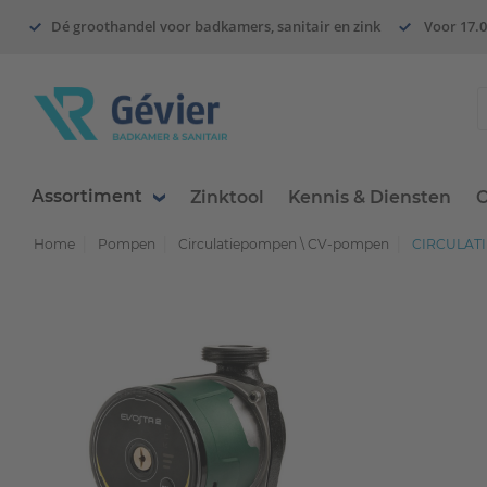
Dé groothandel voor badkamers, sanitair en zink
Voor 17.0
Assortiment
Zinktool
Kennis & Diensten
O
Home
Pompen
Circulatiepompen \ CV-pompen
CIRCULATIE