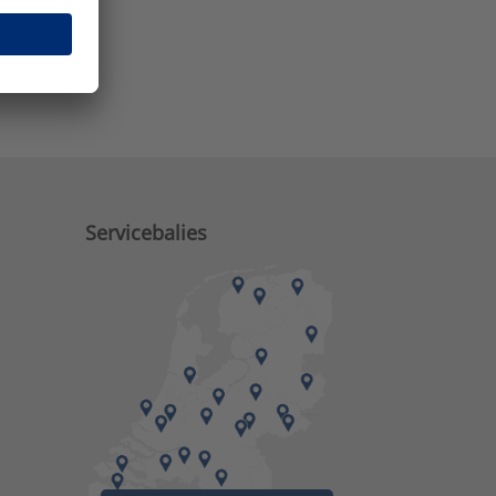
e zaken?
Servicebalies