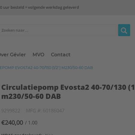
0 uur besteld = volgende werkdag geleverd
ver Gévier
MVO
Contact
POMP EVOSTA2 40-70/130 (1/2") M230/50-60 DAB
Circulatiepomp Evosta2 40-70/130 (1
m230/50-60 DAB
9299822
MFG #: 60186047
€240,00
/ 1.00