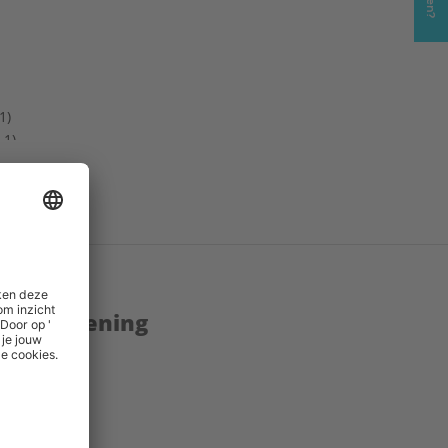
1)
-1)
enstverlening