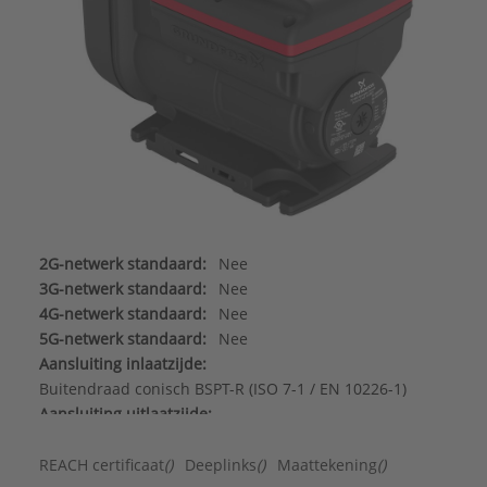
2G-netwerk standaard:
Nee
3G-netwerk standaard:
Nee
4G-netwerk standaard:
Nee
5G-netwerk standaard:
Nee
Aansluiting inlaatzijde:
Buitendraad conisch BSPT-R (ISO 7-1 / EN 10226-1)
Aansluiting uitlaatzijde:
Buitendraad conisch BSPT-R (ISO 7-1 / EN 10226-1)
Aansluitstandaard inlaatzijde:
REACH certificaat
()
Deeplinks
()
Maattekening
()