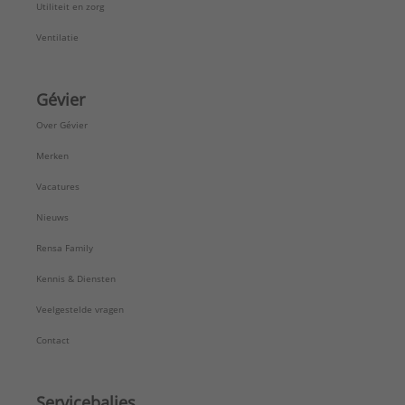
Utiliteit en zorg
Ventilatie
Gévier
Over Gévier
Merken
Vacatures
Nieuws
Rensa Family
Kennis & Diensten
Veelgestelde vragen
Contact
Servicebalies