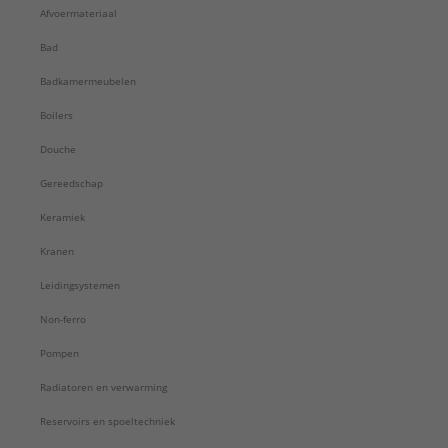
Afvoermateriaal
Bad
Badkamermeubelen
Boilers
Douche
Gereedschap
Keramiek
Kranen
Leidingsystemen
Non-ferro
Pompen
Radiatoren en verwarming
Reservoirs en spoeltechniek