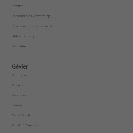
Pompen
Radiatoren en verwarming
Reservoirs en spoeltechniek
Utiliteit en zorg
Ventilatie
Gévier
Over Gévier
Merken
Vacatures
Nieuws
Rensa Family
Kennis & Diensten