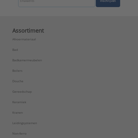
Inschrijven
Assortiment
Afvoermateriaal
Bad
Badkamermeubelen
Boilers
Douche
Gereedschap
Keramiek
Kranen
Leidingsystemen
Non-ferro