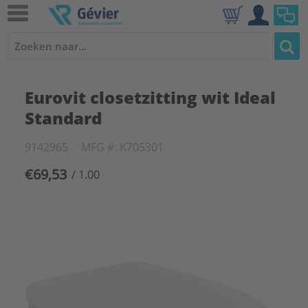
Eurovit closetzitting wit Ideal
Standard
9142965
MFG #: K705301
€69,53
/ 1.00