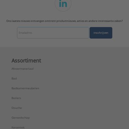
Serie:
Eurovit
Ons laatste nieuws ontvangen omtrent productnieuws, acties en andere interessante zaken?
Inschrijven
Assortiment
Afvoermateriaal
Bad
Badkamermeubelen
Boilers
Douche
Gereedschap
Keramiek