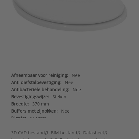
Afneembaar voor reiniging:
Nee
Anti diefstalbevestiging:
Nee
Antibacteriële behandeling:
Nee
Bevestigingswijze:
Steken
Breedte:
370 mm
Buffers met zijnokken:
Nee
Diepte:
440 mm
Doorlopende scharnierpen:
Nee
Geschikt voor douche-wc:
Nee
3D CAD bestand
()
BIM bestand
()
Datasheet
()