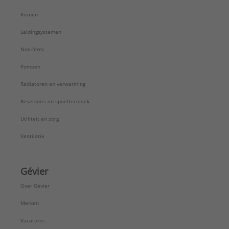
Kranen
Leidingsystemen
Non-ferro
Pompen
Radiatoren en verwarming
Reservoirs en spoeltechniek
Utiliteit en zorg
Ventilatie
Gévier
Over Gévier
Merken
Vacatures