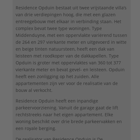
Residence Opduin bestaat uit twee vrijstaande villa’s
van drie verdiepingen hoog, die met een glazen
entreegebouw met elkaar in verbinding staan. Het
complex bevat twee type woningen. Type
Middenduyne, met een oppervlakte variërend tussen
de 264 en 297 vierkante meter en uitgevoerd in witte
en beige tinten natuursteen, heeft een dak van
leisteen met roodkoper van de dakkapellen. Type
Opduin is groter met oppervlaktes van 360 tot 377
vierkante meter en bevat gevel- en leisteen. Opduin
heeft een zonligging op het zuiden. Alle
appartementen zijn ver voor de realisatie van de
bouw al verkocht.
Residence Opduin heeft een inpandige
parkeervoorziening. Vanuit de garage gaat de lift
rechtstreeks naar het eigen appartement. Elke
woning beschikt over drie brede parkeervakken en
een royale berging.
De realisator van Residence Opduin is De