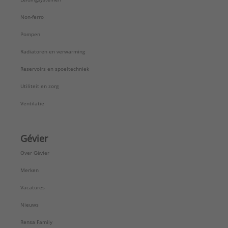
Non-ferro
Pompen
Radiatoren en verwarming
Reservoirs en spoeltechniek
Utiliteit en zorg
Ventilatie
Gévier
Over Gévier
Merken
Vacatures
Nieuws
Rensa Family