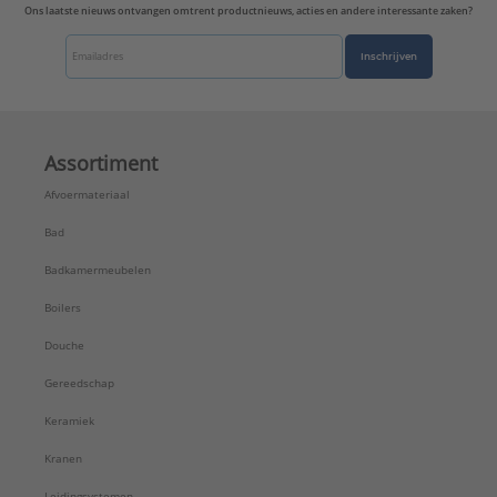
Ons laatste nieuws ontvangen omtrent productnieuws, acties en andere interessante zaken?
Inschrijven
Assortiment
Afvoermateriaal
Bad
Badkamermeubelen
Boilers
Douche
Gereedschap
Keramiek
Kranen
Leidingsystemen