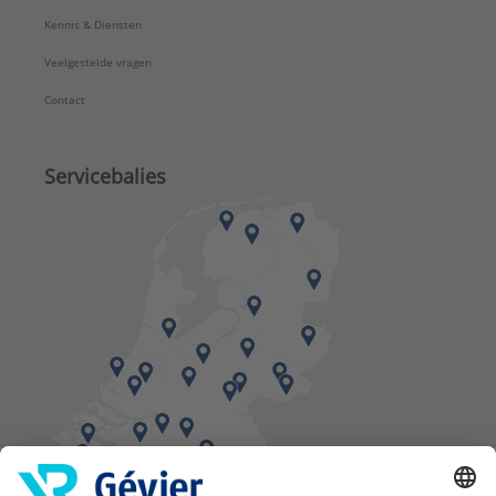
Kennis & Diensten
Veelgestelde vragen
Contact
Servicebalies
Vind een balie in de buurt