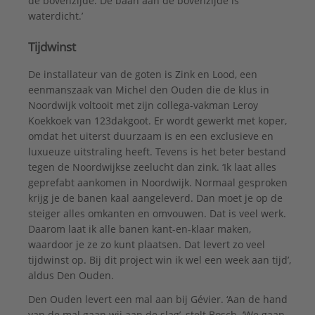
de bovenzijde. De baan aan de bovenzijde is
waterdicht.’
Tijdwinst
De installateur van de goten is Zink en Lood, een
eenmanszaak van Michel den Ouden die de klus in
Noordwijk voltooit met zijn collega-vakman Leroy
Koekkoek van 123dakgoot. Er wordt gewerkt met koper,
omdat het uiterst duurzaam is en een exclusieve en
luxueuze uitstraling heeft. Tevens is het beter bestand
tegen de Noordwijkse zeelucht dan zink. ‘Ik laat alles
geprefabt aankomen in Noordwijk. Normaal gesproken
krijg je de banen kaal aangeleverd. Dan moet je op de
steiger alles omkanten en omvouwen. Dat is veel werk.
Daarom laat ik alle banen kant-en-klaar maken,
waardoor je ze zo kunt plaatsen. Dat levert zo veel
tijdwinst op. Bij dit project win ik wel een week aan tijd’,
aldus Den Ouden.
Den Ouden levert een mal aan bij Gévier. ‘Aan de hand
van de mal gaan wij aan de slag’, stelt Bosch. ‘We gaan