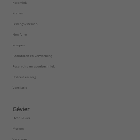
Keramiek
Kranen
Leidingsystemen
Non-ferro
Pompen
Radiatoren en verwarming
Reservoirs en spoeltechniek
Utiliteit en zorg
Ventilatie
Gévier
Over Gévier
Merken
Vacatures