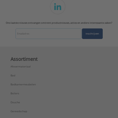
Ons laatste nieuws ontvangen omtrent productnieuws, acties en andere interessante zaken?
Inschrijven
Assortiment
Afvoermateriaal
Bad
Badkamermeubelen
Boilers
Douche
Gereedschap