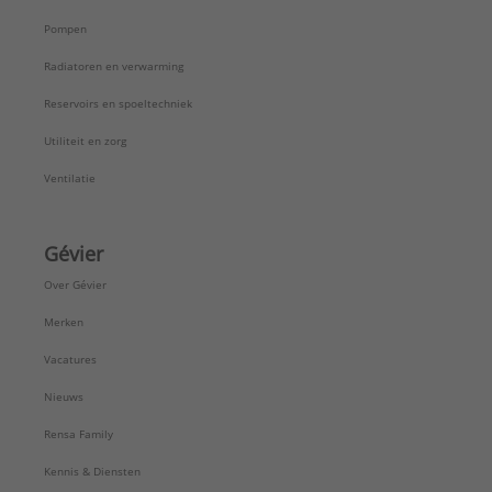
Pompen
Radiatoren en verwarming
Reservoirs en spoeltechniek
Utiliteit en zorg
Ventilatie
Gévier
Over Gévier
Merken
Vacatures
Nieuws
Rensa Family
Kennis & Diensten