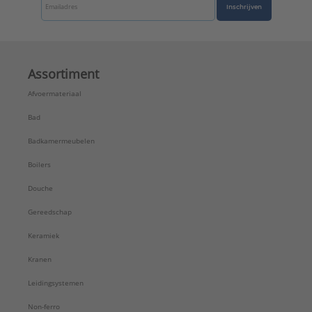
Inschrijven
Assortiment
Afvoermateriaal
Bad
Badkamermeubelen
Boilers
Douche
Gereedschap
Keramiek
Kranen
Leidingsystemen
Non-ferro