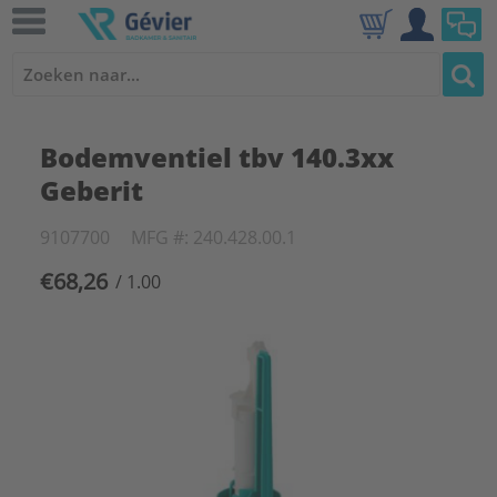
Bodemventiel tbv 140.3xx
Geberit
9107700
MFG #: 240.428.00.1
€68,26
/ 1.00