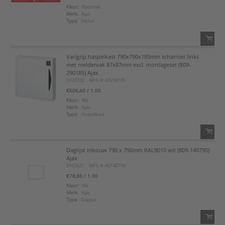
Kleur:
Rood/wit
Merk:
Ajax
Voeg toe aan favorietenlijst
Type:
Sticker
Varigrip haspelkast 790x790x185mm scharnier links
QTY:
met meldervak 87x87mm excl. montageset (809-
290185) Ajax
9102702
MFG #: A0290185
Voeg toe
€606,40
/ 1.00
Voeg toe aan favorietenlijst
Kleur:
Wit
Merk:
Ajax
Type:
Haspelkast
Daglijst inbouw 790 x 790mm RAL9010 wit (809-140790)
QTY:
Ajax
9102627
MFG #: A0140790
Voeg toe
€78,80
/ 1.00
Kleur:
Wit
Merk:
Ajax
Voeg toe aan favorietenlijst
Type:
Daglijst