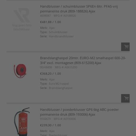
Handblusser / schuimblusser SP6En 6ltr. PFAS-vrij
QTY:
permanente druk (809-188826) Ajax
4698087
MFG #: A0188826
Voeg toe
€481,88
/ 1.00
Merk:
Ajax
Type:
Schuimblusser
Voeg toe aan favorietenlijst
Serie:
Handbrandblusser
Brandslanghaspel 20mtr. EURO-M2 smalhaspel 600-20-
QTY:
3/4" excl. montageset (809-615200) Ajax
0GH8498
MFG #: A0615200
Voeg toe
€368,20
/ 1.00
Merk:
Ajax
Type:
Euro M2 haspel
Voeg toe aan favorietenlijst
Serie:
Brandslanghaspel
Handblusser / poederblusser GP6 6kg ABC-poeder
QTY:
permanente druk (809-193006) Ajax
9102679
MFG #: A0193006
Voeg toe
€239,30
/ 1.00
Merk:
Ajax
Type:
Poederblusser
Voeg toe aan favorietenlijst