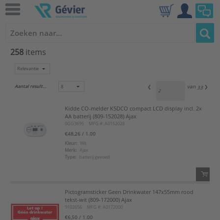
258
items
Aantal resultaten:
van
33
Kidde CO-melder K5DCO compact LCD display incl. 2x
AA batterij (809-152028) Ajax
0GG3695
MFG #: A0152028
€48,26
/ 1.00
Kleur:
Wit
Merk:
Ajax
Type:
batterij gevoed
Pictogramsticker Geen Drinkwater 147x55mm rood
QTY:
tekst-wit (809-172000) Ajax
9102656
MFG #: A0172000
Voeg toe
€6,50
/ 1.00