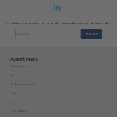
Ons laatste nieuws ontvangen omtrent productnieuws, acties en andere interessante zaken?
Inschrijven
Assortiment
Afvoermateriaal
Bad
Badkamermeubelen
Boilers
Douche
Gereedschap