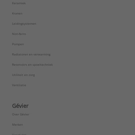
Keramiek
Kranen
Leidingsystemen
Non-ferro
Pompen
Radiatoren en verwarming
Reservoirs en spoeltechniek
Utiliteit en zorg
Ventilatie
Gévier
Over Gévier
Merken
Vacatures