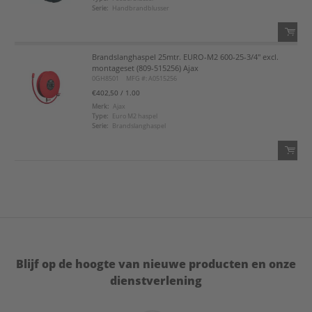
Serie:
Handbrandblusser
Brandslanghaspel 25mtr. EURO-M2 600-25-3/4" excl.
QTY:
montageset (809-515256) Ajax
0GH8501
MFG #: A0515256
Voeg toe
€402,50
/ 1.00
Merk:
Ajax
Type:
Euro M2 haspel
Voeg toe aan favorietenlijst
Serie:
Brandslanghaspel
QTY:
Voeg toe
Voeg toe aan favorietenlijst
Blijf op de hoogte van nieuwe producten en onze
dienstverlening