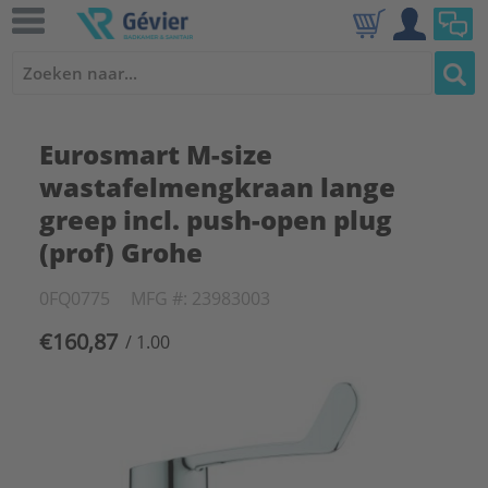
Eurosmart M-size
wastafelmengkraan lange
greep incl. push-open plug
(prof) Grohe
0FQ0775
MFG #: 23983003
€160,87
/ 1.00