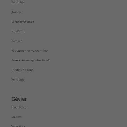
Keramiek
Kranen
Leidingsystemen
Non-ferro
Pompen
Radiatoren en verwarming
Reservoirs en spoeltechniek
Utiliteit en zorg
Ventilatie
Gévier
Over Gévier
Merken
Vacatures