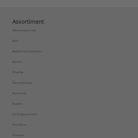
Assortiment
Afvoermateriaal
Bad
Badkamermeubelen
Boilers
Douche
Gereedschap
Keramiek
Kranen
Leidingsystemen
Non-ferro
Pompen