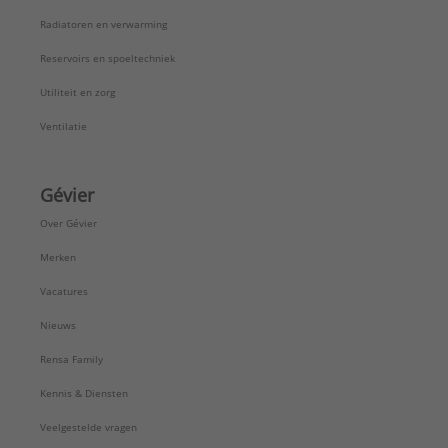
Radiatoren en verwarming
Reservoirs en spoeltechniek
Utiliteit en zorg
Ventilatie
Gévier
Over Gévier
Merken
Vacatures
Nieuws
Rensa Family
Kennis & Diensten
Veelgestelde vragen