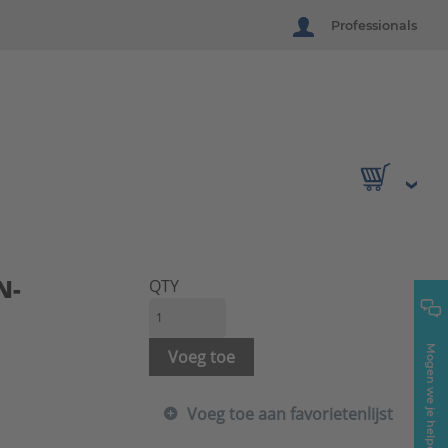
Professionals
N-
QTY
Mogen we je helpen?
Voeg toe
Voeg toe aan favorietenlijst