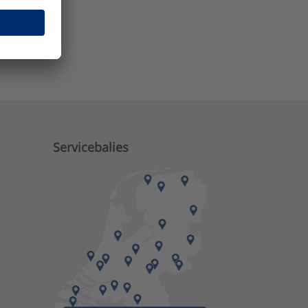
e zaken?
Servicebalies