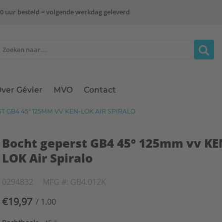
0 uur besteld = volgende werkdag geleverd
ver Gévier
MVO
Contact
 GB4 45° 125MM VV KEN-LOK AIR SPIRALO
Bocht geperst GB4 45° 125mm vv KE
LOK Air Spiralo
0294832
MFG #: GB4.012K
€19,97
/ 1.00