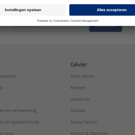
tste nieuws ontvangen omtrent productnieuws, acties en andere interessant
Inschrijven
Gévier
systemen
Over Gévier
ro
Merken
Vacatures
ren en verwarming
Nieuws
rs en spoeltechniek
Rensa Family
 en zorg
Kennis & Diensten