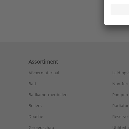
Ons laa
Assortiment
Afvoermateriaal
Leiding
Bad
Non-fer
Badkamermeubelen
Pompen
Boilers
Radiato
Douche
Reservoi
Gereedschap
Utiliteit