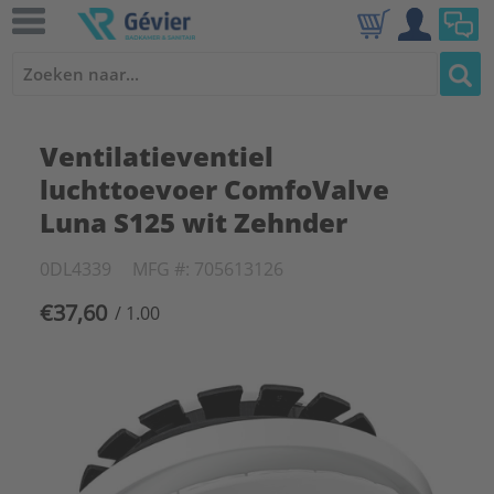
Ventilatieventiel
luchttoevoer ComfoValve
Luna S125 wit Zehnder
0DL4339
MFG #: 705613126
€37,60
/ 1.00