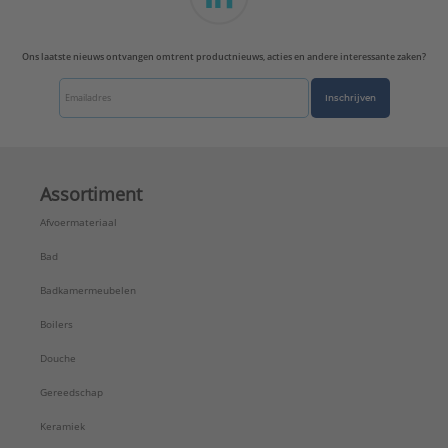
Ons laatste nieuws ontvangen omtrent productnieuws, acties en andere interessante zaken?
Inschrijven
Assortiment
Afvoermateriaal
Bad
Badkamermeubelen
Boilers
Douche
Gereedschap
Keramiek