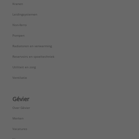
Kranen
Leidingsystemen
Non-ferro
Pompen
Radiatoren en verwarming
Reservoirs en spoeltechniek
Utiliteit en zorg
Ventilatie
Gévier
Over Gévier
Merken
Vacatures