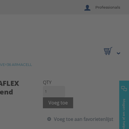
Professionals
VVE=36 ARMACELL
MAFLEX
QTY
vend
Mogen we je helpen?
Voeg toe
Voeg toe aan favorietenlijst