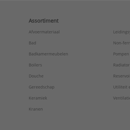
Assortiment
Afvoermateriaal
Leiding
Bad
Non-fer
Badkamermeubelen
Pompen
Boilers
Radiato
Douche
Reservoi
Gereedschap
Utiliteit
Keramiek
Ventilati
Kranen