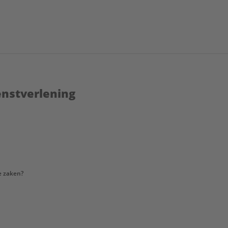
enstverlening
e zaken?