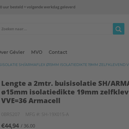
0 uur besteld = volgende werkdag geleverd
ver Gévier
MVO
Contact
ISISOLATIE SH/ARMAFLEX Ø15MM ISOLATIEDIKTE 19MM ZELFKLEVEND 
Lengte a 2mtr. buisisolatie SH/AR
ø15mm isolatiedikte 19mm zelfkle
VVE=36 Armacell
0BR5207
MFG #: SH-19X015-A
€44,94
/ 36.00