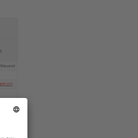
m
lfklevend
BR5207
BR5208
BR5209