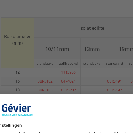
Vorm:
Rond
Warmtegeleidingscoëfficiënt:
0,04 W/(m.K)
Type:
isolatiesysteem
Serie:
SH/ArmaFlex
Isolatiedikte
Buisdiameter
(mm)
10/11mm
13mm
19m
standaard
zelfklevend
standaard
standaard
ze
12
1913900
15
0BR5182
0474024
0BR5191
0
18
0BR5183
0BR5202
0BR5192
20
0BR5203
22
0474082
0474025
0BR5193
0
25
0BR5204
28
0BR5184
0474026
0BR5194
0