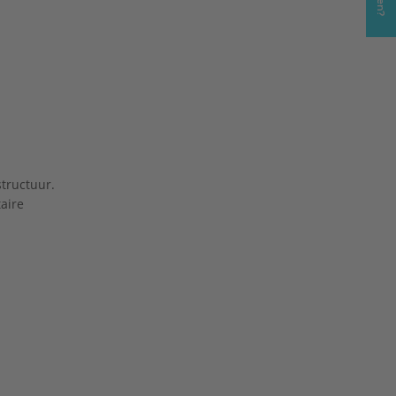
01-1:
structuur.
aire