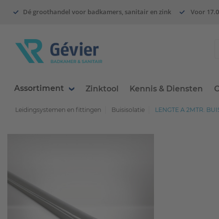
Dé groothandel voor badkamers, sanitair en zink
Voor 17.0
Assortiment
Zinktool
Kennis & Diensten
O
Leidingsystemen en fittingen
Buisisolatie
LENGTE A 2MTR. BU