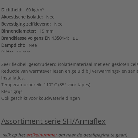
Dichtheid:
60 kg/m³
Akoestische isolatie:
Nee
Bevestiging zelfklevend:
Nee
Binnendiameter:
15 mm
Brandklasse volgens EN 13501-1:
BL
Dampdicht:
Nee
Dikte:
19 mm
Euroklasse brandende vallende druppels/deeltjes volgens EN 135
Zeer flexibel, geëxtrudeerd isolatiemateriaal met een gesloten cel
d0
Reductie van warmteverliezen en geluid bij verwarmings- en sanit
Euroklasse rookontwikkeling volgens EN 13501-1:
s3
installaties.
Gebruikstemperatuur:
-50 - 110 °C
Temperatuurbereik: 110° C (85° voor tapes)
Halogeenvrij:
Nee
Kleur grijs
Kleur:
Grijs
Ook geschikt voor koudwaterleidingen
Materiaal:
Overig
Merk:
Armacell
Met bevestigingsmateriaal:
Nee
Assortiment serie SH/Armaflex
Met sluiting:
Nee
Model:
Eenzijdig half ingesneden
(klik op het
artikelnummer
om naar de detailpagina te gaan)
Thermische isolatie:
Ja