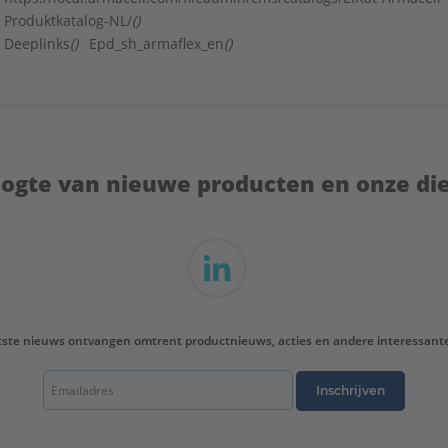
Produktkatalog-NL/
()
Deeplinks
()
Epd_sh_armaflex_en
()
hoogte van nieuwe producten en onze di
tste nieuws ontvangen omtrent productnieuws, acties en andere interessant
Inschrijven