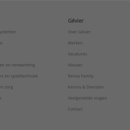
Gévier
systemen
Over Gévier
ro
Merken
Vacatures
ren en verwarming
Nieuws
rs en spoeltechniek
Rensa Family
 en zorg
Kennis & Diensten
e
Veelgestelde vragen
Contact