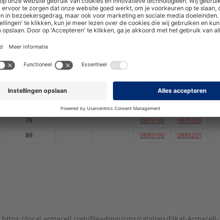
32
0474027
35
0474083
0474028
0BR5195
0
40
0BR5205
42
0BR5185
0474029
0BR5196
0
48
0BR5186
0474030
0BR5197
0
50
0BR5206
54
0BR5187
0474031
0BR5198
0
60
0BR5188
0474032
0BR5199
0
76
0BR5189
0BR5200
89
0BR5190
0BR5201
https://local.armacell.com/fileadmin/cms/catalogs/ElKat-Armacell-