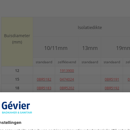
Vorm:
Rond
Warmtegeleidingscoëfficiënt:
0,04 W/(m.K)
Type:
isolatiesysteem
Serie:
SH/ArmaFlex
Isolatiedikte
Buisdiameter
(mm)
10/11mm
13mm
19m
standaard
zelfklevend
standaard
standaard
ze
12
1913900
15
0BR5182
0474024
0BR5191
0
18
0BR5183
0BR5202
0BR5192
20
0BR5203
22
0474082
0474025
0BR5193
0
25
0BR5204
28
0BR5184
0474026
0BR5194
0