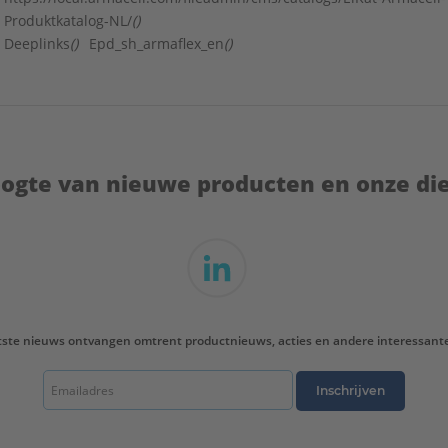
Produktkatalog-NL/
()
Deeplinks
()
Epd_sh_armaflex_en
()
hoogte van nieuwe producten en onze di
tste nieuws ontvangen omtrent productnieuws, acties en andere interessant
Inschrijven