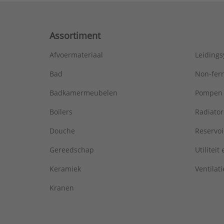
Assortiment
Afvoermateriaal
Leiding
Bad
Non-fer
Badkamermeubelen
Pompen
Boilers
Radiato
Douche
Reservoi
Gereedschap
Utiliteit
Keramiek
Ventilati
Kranen