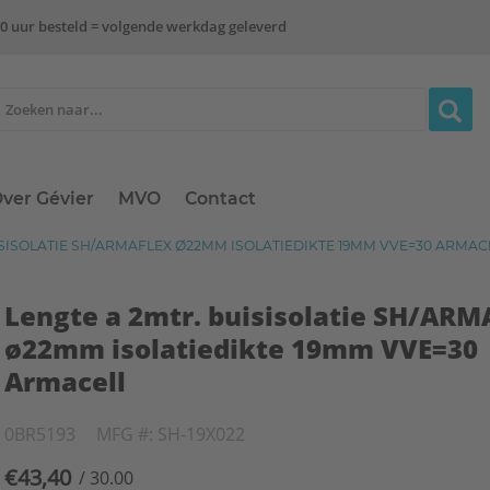
0 uur besteld = volgende werkdag geleverd
ver Gévier
MVO
Contact
ISISOLATIE SH/ARMAFLEX Ø22MM ISOLATIEDIKTE 19MM VVE=30 ARMAC
Lengte a 2mtr. buisisolatie SH/AR
ø22mm isolatiedikte 19mm VVE=30
Armacell
0BR5193
MFG #: SH-19X022
€43,40
/ 30.00