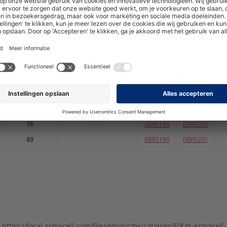
32
0474027
35
0474083
0474028
0BR5195
0
40
0BR5205
42
0BR5185
0474029
0BR5196
0
48
0BR5186
0474030
0BR5197
0
50
0BR5206
54
0BR5187
0474031
0BR5198
0
60
0BR5188
0474032
0BR5199
0
76
0BR5189
0BR5200
89
0BR5190
0BR5201
https://local.armacell.com/fileadmin/cms/catalogs/ElKat-Armacell-