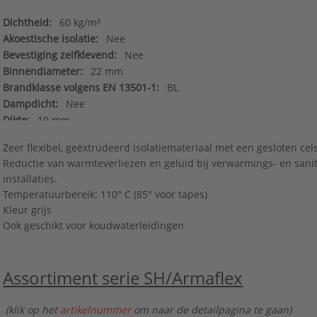
Dichtheid:
60 kg/m³
Akoestische isolatie:
Nee
Bevestiging zelfklevend:
Nee
Binnendiameter:
22 mm
Brandklasse volgens EN 13501-1:
BL
Dampdicht:
Nee
Dikte:
19 mm
Euroklasse brandende vallende druppels/deeltjes volgens EN 135
Zeer flexibel, geëxtrudeerd isolatiemateriaal met een gesloten cel
d0
Reductie van warmteverliezen en geluid bij verwarmings- en sanit
Euroklasse rookontwikkeling volgens EN 13501-1:
s3
installaties.
Gebruikstemperatuur:
-50 - 110 °C
Temperatuurbereik: 110° C (85° voor tapes)
Halogeenvrij:
Nee
Kleur grijs
Kleur:
Grijs
Ook geschikt voor koudwaterleidingen
Materiaal:
NBR rubber (foam NBR)
Merk:
Armacell
Met bevestigingsmateriaal:
Nee
Assortiment serie SH/Armaflex
Met sluiting:
Nee
Model:
Gesloten
(klik op het
artikelnummer
om naar de detailpagina te gaan)
Thermische isolatie:
Ja