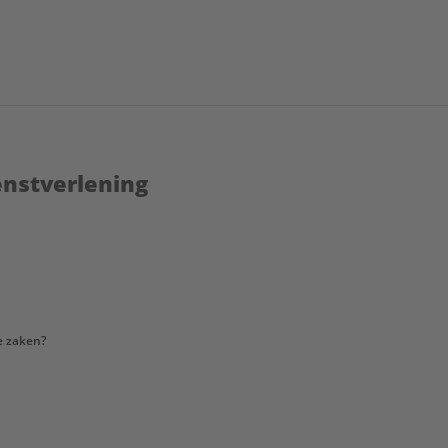
enstverlening
e zaken?