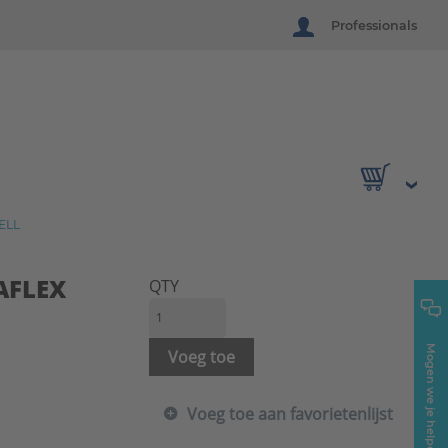
Professionals
ELL
MAFLEX
QTY
Mogen we je helpen?
Voeg toe
Voeg toe aan favorietenlijst