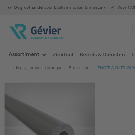
Dé groothandel voor badkamers, sanitair en zink
Voor 17.0
Assortiment
Zinktool
Kennis & Diensten
O
Leidingsystemen en fittingen
Buisisolatie
LENGTE A 2MTR. BU