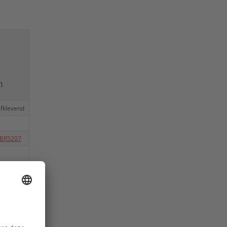
m
lfklevend
BR5207
BR5208
BR5209