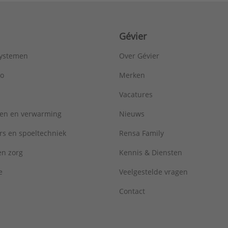
Gévier
systemen
Over Gévier
ro
Merken
Vacatures
ren en verwarming
Nieuws
rs en spoeltechniek
Rensa Family
 en zorg
Kennis & Diensten
e
Veelgestelde vragen
Contact