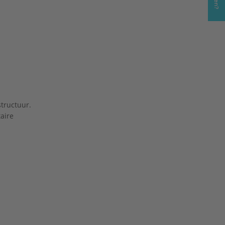
01-1:
structuur.
aire