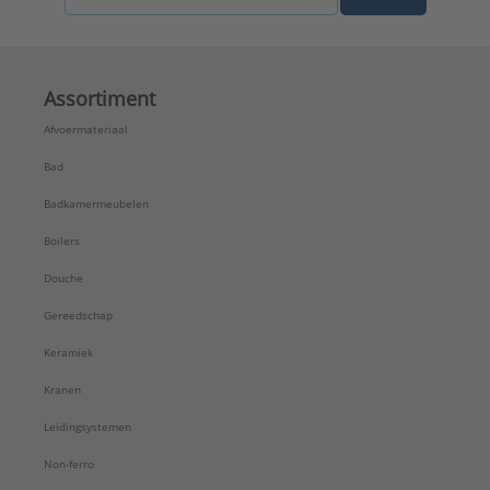
Serie:
Eurosmart 2021
Assortiment
Afvoermateriaal
Bad
Badkamermeubelen
Boilers
Douche
Gereedschap
Keramiek
Kranen
Leidingsystemen
Non-ferro