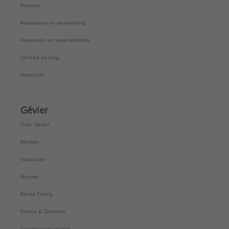
Pompen
Radiatoren en verwarming
Reservoirs en spoeltechniek
Utiliteit en zorg
Ventilatie
Gévier
Over Gévier
Merken
Vacatures
Nieuws
Rensa Family
Kennis & Diensten
Veelgestelde vragen