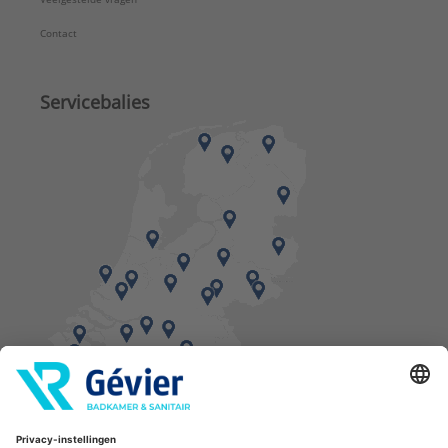
Contact
Servicebalies
Vind een balie in de buurt