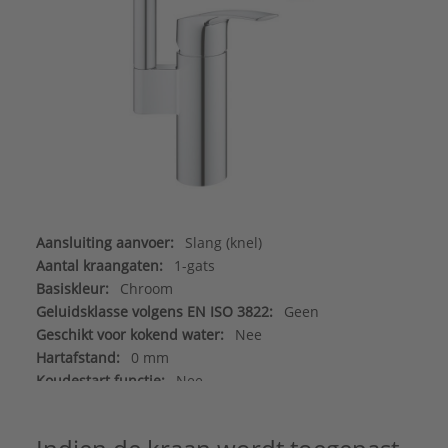
Aansluiting aanvoer:
Slang (knel)
Aantal kraangaten:
1-gats
Basiskleur:
Chroom
Geluidsklasse volgens EN ISO 3822:
Geen
Geschikt voor kokend water:
Nee
Hartafstand:
0 mm
Koudestart functie:
Nee
Kraan inklapbaar (bajonet):
Nee
Kraanmondstuk:
Schuimstraalmond