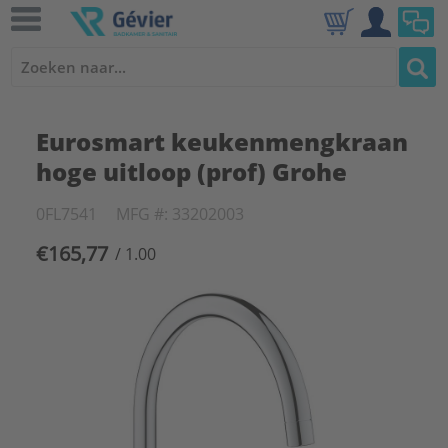
Eurosmart keukenmengkraan
hoge uitloop (prof) Grohe
0FL7541
MFG #: 33202003
€165,77
/ 1.00