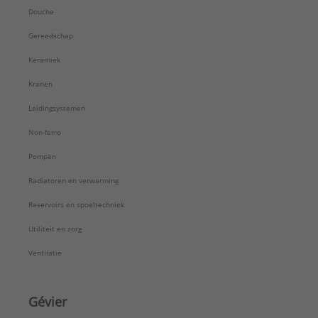
Douche
Gereedschap
Keramiek
Kranen
Leidingsystemen
Non-ferro
Pompen
Radiatoren en verwarming
Reservoirs en spoeltechniek
Utiliteit en zorg
Ventilatie
Gévier