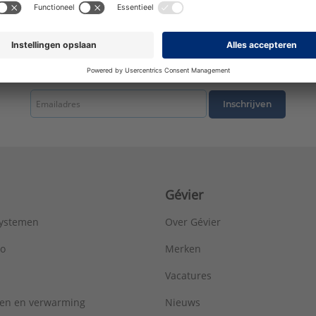
tste nieuws ontvangen omtrent productnieuws, acties en andere interessant
Inschrijven
Gévier
systemen
Over Gévier
ro
Merken
Vacatures
ren en verwarming
Nieuws