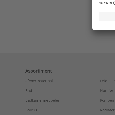
Ons laa
Assortiment
Afvoermateriaal
Leiding
Bad
Non-fer
Badkamermeubelen
Pompen
Boilers
Radiato