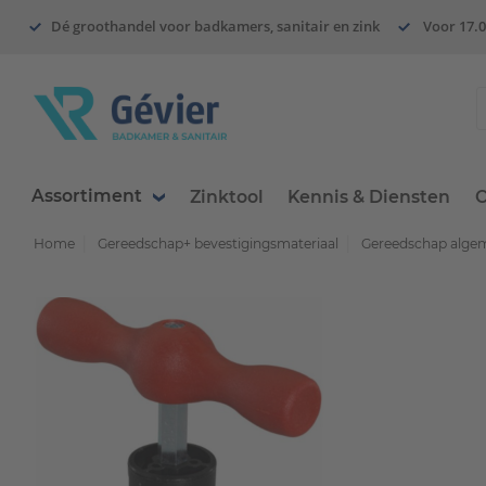
Dé groothandel voor badkamers, sanitair en zink
Voor 17.0
Assortiment
Zinktool
Kennis & Diensten
O
Home
Gereedschap+ bevestigingsmateriaal
Gereedschap alge