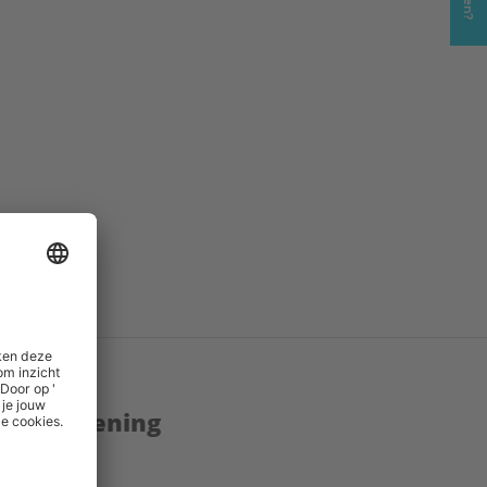
PD
()
.pdf
()
enstverlening