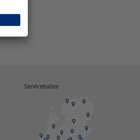
e zaken?
Servicebalies