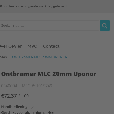
0 uur besteld = volgende werkdag geleverd
ver Gévier
MVO
Contact
meen
ONTBRAMER MLC 20MM UPONOR
Ontbramer MLC 20mm Uponor
0540604
MFG #: 1015749
€72,37
/ 1.00
Handbediening:
Ja
Geschikt voor aluminium:
Nee