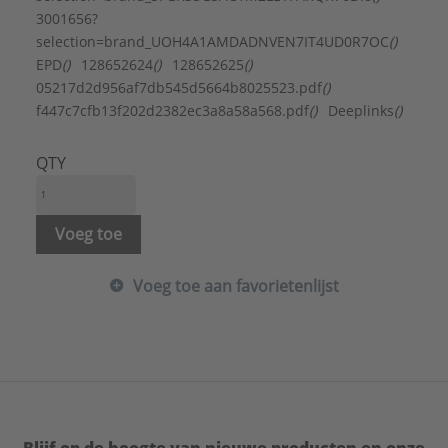
3001656?
selection=brand_UOH4A1AMDADNVEN7IT4UD0R7OC
()
EPD
()
128652624
()
128652625
()
05217d2d956af7db545d5664b8025523.pdf
()
f447c7cfb13f202d2382ec3a8a58a568.pdf
()
Deeplinks
()
QTY
Voeg toe
Voeg toe aan favorietenlijst