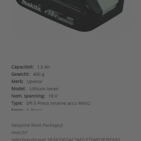
Capaciteit:
1,5 Ah
Gewicht:
400 g
Merk:
Uponor
Model:
Lithium-ionen
Nom. spanning:
18 V
Type:
SPI S-Press reserve accu Mini2
Serie:
S-Press
Deeplink Revit Package
()
search?
selection=brand_SFGK33G5AC1M2LETFARQR76DI8
()