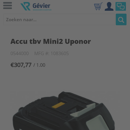
Accu tbv Mini2 Uponor
0544000
MFG #: 1083605
€307,77
/ 1.00