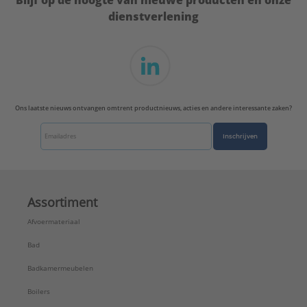
Blijf op de hoogte van nieuwe producten en onze
dienstverlening
Ons laatste nieuws ontvangen omtrent productnieuws, acties en andere interessante zaken?
Inschrijven
Assortiment
Afvoermateriaal
Bad
Badkamermeubelen
Boilers