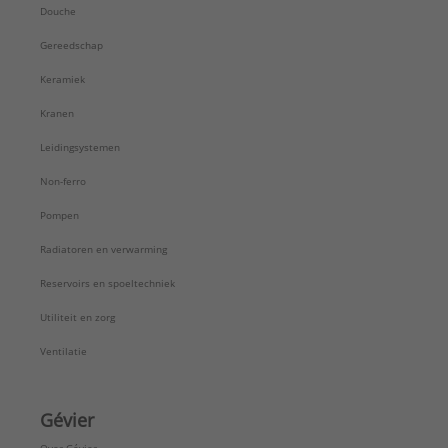
Douche
Gereedschap
Keramiek
Kranen
Leidingsystemen
Non-ferro
Pompen
Radiatoren en verwarming
Reservoirs en spoeltechniek
Utiliteit en zorg
Ventilatie
Gévier