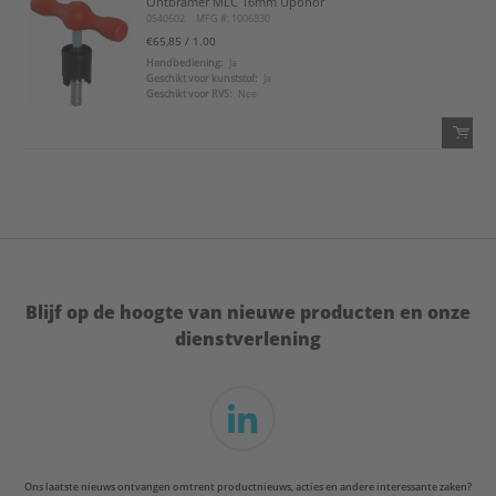
Ontbramer MLC 16mm Uponor
QTY:
0540602
MFG #: 1006830
€65,85
/ 1.00
Voeg toe
Handbediening:
Ja
Geschikt voor kunststof:
Ja
Geschikt voor RVS:
Nee
Voeg toe aan favorietenlijst
QTY:
Voeg toe
Voeg toe aan favorietenlijst
Blijf op de hoogte van nieuwe producten en onze
dienstverlening
Ons laatste nieuws ontvangen omtrent productnieuws, acties en andere interessante zaken?