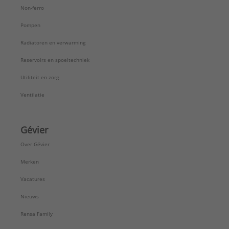
Non-ferro
Pompen
Radiatoren en verwarming
Reservoirs en spoeltechniek
Utiliteit en zorg
Ventilatie
Gévier
Over Gévier
Merken
Vacatures
Nieuws
Rensa Family