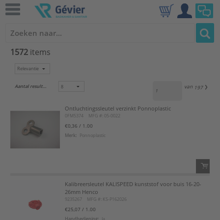
1572
items
Aantal resultaten:
van
197
Ontluchtingssleutel verzinkt Ponnoplastic
0FM5374
MFG #: 05-0022
€0,36
/ 1.00
Merk:
Ponnoplastic
Kalibreersleutel KALISPEED kunststof voor buis 16-20-
QTY:
26mm Henco
9235267
MFG #: KS-P162026
Voeg toe
€25,07
/ 1.00
Handbediening:
Ja