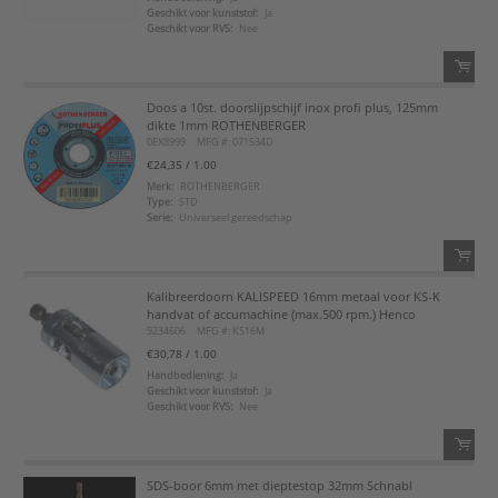
Geschikt voor kunststof:
Ja
Voeg toe aan favorietenlijst
Geschikt voor RVS:
Nee
Doos a 10st. doorslijpschijf inox profi plus, 125mm
QTY:
dikte 1mm ROTHENBERGER
0EX8999
MFG #: 071534D
Voeg toe
€24,35
/ 1.00
Merk:
ROTHENBERGER
Type:
STD
Voeg toe aan favorietenlijst
Serie:
Universeel gereedschap
Kalibreerdoorn KALISPEED 16mm metaal voor KS-K
QTY:
handvat of accumachine (max.500 rpm.) Henco
9234606
MFG #: KS16M
Voeg toe
€30,78
/ 1.00
Handbediening:
Ja
Geschikt voor kunststof:
Ja
Voeg toe aan favorietenlijst
Geschikt voor RVS:
Nee
SDS-boor 6mm met dieptestop 32mm Schnabl
QTY: