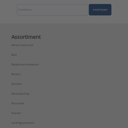
Inschrijven
Assortiment
Afvoermateriaal
Bad
Badkamermeubelen
Boilers
Douche
Gereedschap
Keramiek
Kranen
Leidingsystemen