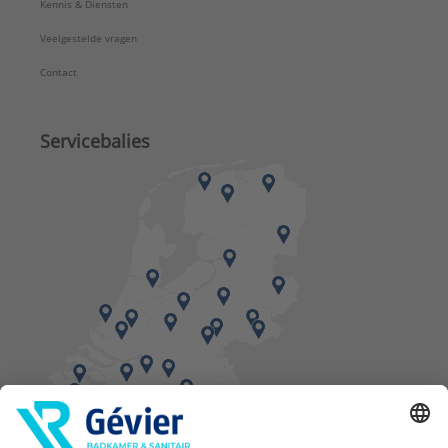
Kennis & Diensten
Veelgestelde vragen
Contact
Servicebalies
Vind een balie in de buurt