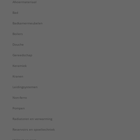
Afvoermateriaal
Bad
Badkamermeubelen
Boilers
Douche
Gereedschap
Keramiek
Kranen
Leidingsystemen
Non-ferro
Pompen
Radiatoren en verwarming
Reservoirs en spoeltechniek