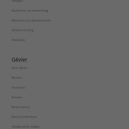
Pompen
Radiatoren en verwarming
Reservoirs en spoeltechniek
Utiliteit en zorg
Ventilatie
Gévier
Over Gévier
Merken
Vacatures
Nieuws
Rensa Family
Kennis & Diensten
Veelgestelde vragen