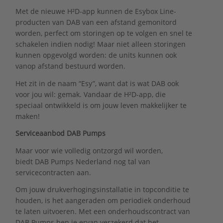
Met de nieuwe H²D-app kunnen de Esybox Line-
producten van DAB van een afstand gemonitord
worden, perfect om storingen op te volgen en snel te
schakelen indien nodig! Maar niet alleen storingen
kunnen opgevolgd worden: de units kunnen ook
vanop afstand bestuurd worden.
Het zit in de naam “Esy”, want dat is wat DAB ook
voor jou wil: gemak. Vandaar de H²D-app, die
speciaal ontwikkeld is om jouw leven makkelijker te
maken!
Serviceaanbod DAB Pumps
Maar voor wie volledig ontzorgd wil worden,
biedt DAB Pumps Nederland nog tal van
servicecontracten aan.
Om jouw drukverhogingsinstallatie in topconditie te
houden, is het aangeraden om periodiek onderhoud
te laten uitvoeren. Met een onderhoudscontract van
DAB Pumps ben je ervan verzekerd dat het