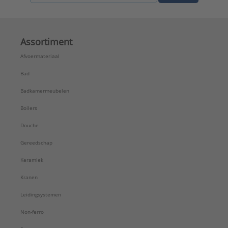
Assortiment
Afvoermateriaal
Bad
Badkamermeubelen
Boilers
Douche
Gereedschap
Keramiek
Kranen
Leidingsystemen
Non-ferro