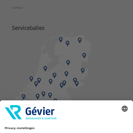
Contact
Servicebalies
Vind een balie in de buurt