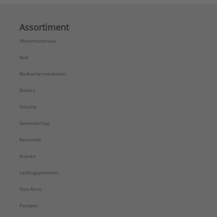
Assortiment
Afvoermateriaal
Bad
Badkamermeubelen
Boilers
Douche
Gereedschap
Keramiek
Kranen
Leidingsystemen
Non-ferro
Pompen