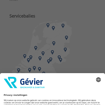
Servicebalies
Vind een balie in de buurt
* Bestellingen geplaatst in het weekend worden, mits voorradig, dinsdag geleverd.