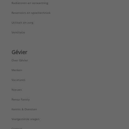
Radiatoren en verwarming
Reservoirs en spoeltechniek
Utiliteit en zorg
Ventilatie
Gévier
Over Gévier
Merken
Vacatures
Nieuws
Rensa Family
Kennis & Diensten
Veelgestelde vragen
Contact