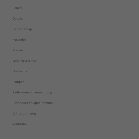
Boilers
Douche
Gereedschap
Keramiek
Kranen
Leidingsystemen
Non-ferro
Pompen
Radiatoren en verwarming
Reservoirs en spoeltechniek
Utiliteit en zorg
Ventilatie