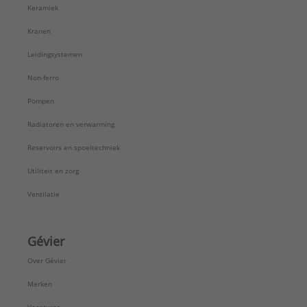
Keramiek
Kranen
Leidingsystemen
Non-ferro
Pompen
Radiatoren en verwarming
Reservoirs en spoeltechniek
Utiliteit en zorg
Ventilatie
Gévier
Over Gévier
Merken