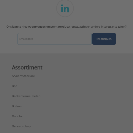
Ons laatste nieuws ontvangen omtrent productnieuws, acties en andere interessante zaken?
Inschrijven
Assortiment
Afvoermateriaal
Bad
Badkamermeubelen
Boilers
Douche
Gereedschap