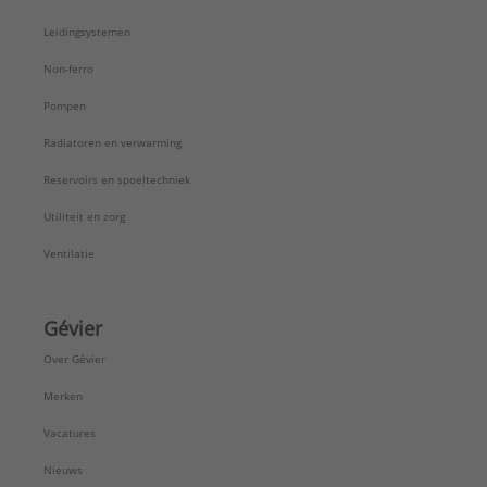
Leidingsystemen
Non-ferro
Pompen
Radiatoren en verwarming
Reservoirs en spoeltechniek
Utiliteit en zorg
Ventilatie
Gévier
Over Gévier
Merken
Vacatures
Nieuws