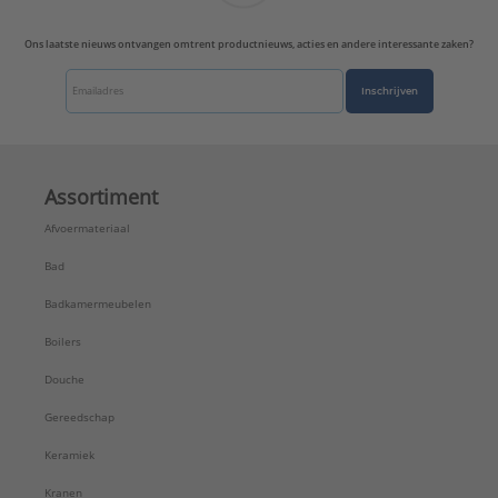
Ons laatste nieuws ontvangen omtrent productnieuws, acties en andere interessante zaken?
Inschrijven
Assortiment
Afvoermateriaal
Bad
Badkamermeubelen
Boilers
Douche
Gereedschap
Keramiek
Kranen