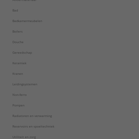
Bad
Badkamermeubelen
Boilers
Douche
Gereedschap
Keramiek
Kranen
Leidingsystemen
Non-ferro
Pompen
Radiatoren en verwarming
Reservoirs en spoeltechniek
Utiliteit en zorg