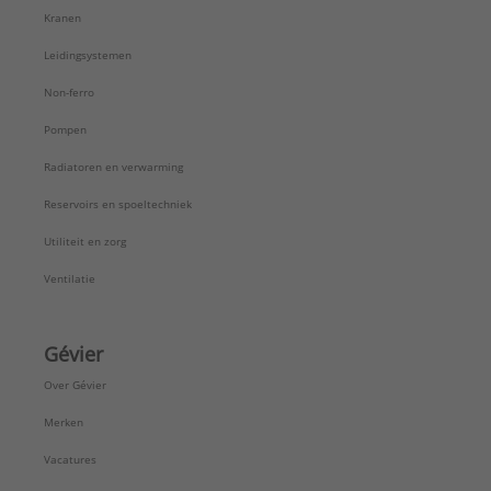
Kranen
Leidingsystemen
Non-ferro
Pompen
Radiatoren en verwarming
Reservoirs en spoeltechniek
Utiliteit en zorg
Ventilatie
Gévier
Over Gévier
Merken
Vacatures