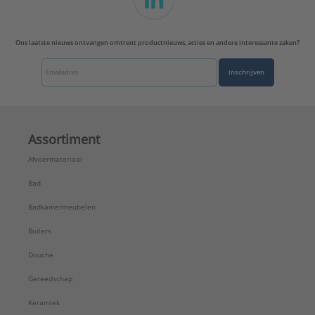
Ons laatste nieuws ontvangen omtrent productnieuws, acties en andere interessante zaken?
Inschrijven
Assortiment
Afvoermateriaal
Bad
Badkamermeubelen
Boilers
Douche
Gereedschap
Keramiek