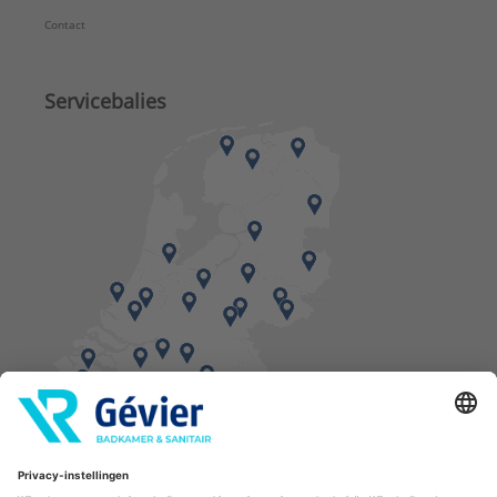
Contact
Servicebalies
Vind een balie in de buurt