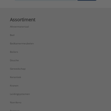
Assortiment
Afvoermateriaal
Bad
Badkamermeubelen
Boilers
Douche
Gereedschap
Keramiek
Kranen
Leidingsystemen
Non-ferro
Pompen