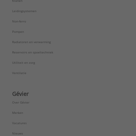
Kranen
Leidingsystemen
Non-ferro
Pompen
Radiatoren en verwarming
Reservoirs en spoeltechniek
Utiliteit en zorg
Ventilatie
Gévier
Over Gévier
Merken
Vacatures
Nieuws