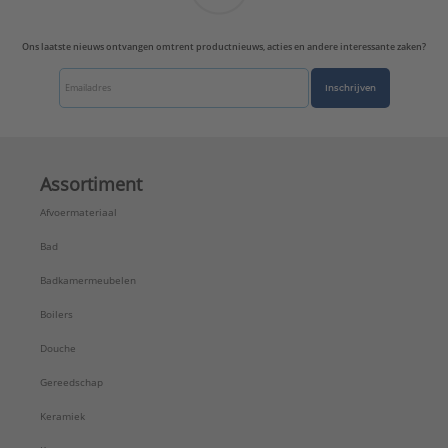
Ons laatste nieuws ontvangen omtrent productnieuws, acties en andere interessante zaken?
Inschrijven
Assortiment
Afvoermateriaal
Bad
Badkamermeubelen
Boilers
Douche
Gereedschap
Keramiek