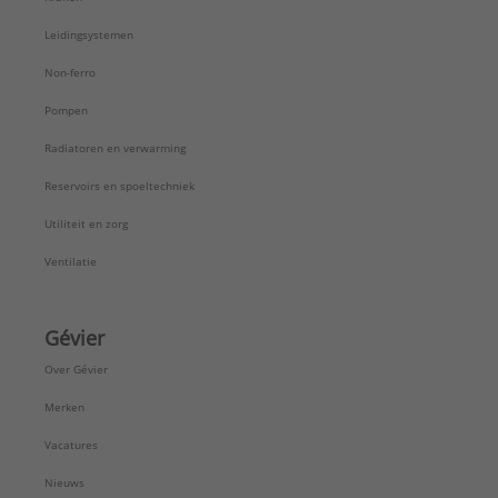
Leidingsystemen
Non-ferro
Pompen
Radiatoren en verwarming
Reservoirs en spoeltechniek
Utiliteit en zorg
Ventilatie
Gévier
Over Gévier
Merken
Vacatures
Nieuws