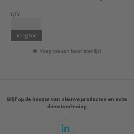
Type:
Wandcloset
Verdekte bevestiging:
Nee
QTY
Verhoogd toilet:
Nee
Vorm:
D-vormig
Vuilafstotend:
Nee
Voeg toe
Zonder spoelrand:
Nee
Type:
Wandcloset
Voeg toe aan favorietenlijst
Serie:
Renova
Hartmaat bevestiging wandcloset:
180 mm
Blijf op de hoogte van nieuwe producten en onze
dienstverlening