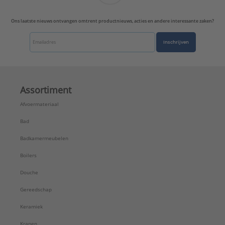
Ons laatste nieuws ontvangen omtrent productnieuws, acties en andere interessante zaken?
Inschrijven
Assortiment
Afvoermateriaal
Bad
Badkamermeubelen
Boilers
Douche
Gereedschap
Keramiek
Kranen