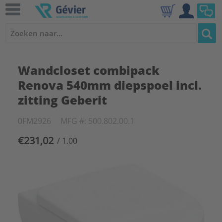
Wandcloset combipack
Renova 540mm diepspoel incl.
zitting Geberit
0FM2926
MFG #: 500.802.00.1
€231,02
/ 1.00