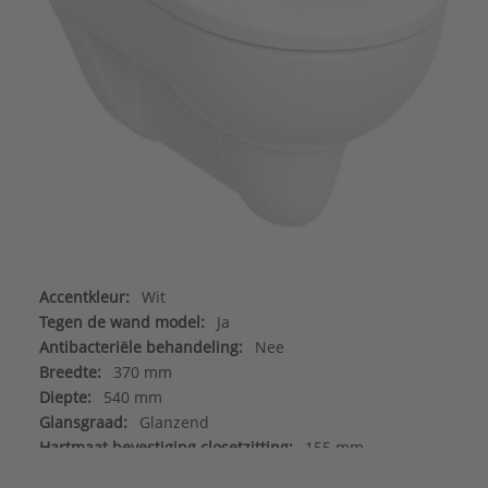
Accentkleur:
Wit
Tegen de wand model:
Ja
Antibacteriële behandeling:
Nee
Breedte:
370 mm
Diepte:
540 mm
Glansgraad:
Glanzend
Hartmaat bevestiging closetzitting:
155 mm
Hartmaat bevestiging wand:
180 - 180 mm