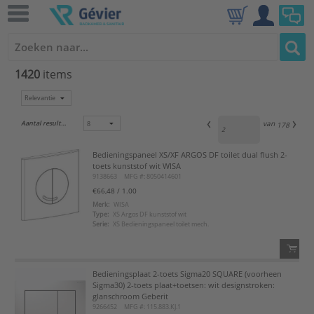
1420
items
Aantal resultaten:
van
178
Bedieningspaneel XS/XF ARGOS DF toilet dual flush 2-
toets kunststof wit WISA
9138663
MFG #: 8050414601
€66,48
/ 1.00
Merk:
WISA
Type:
XS Argos DF kunststof wit
Serie:
XS Bedieningspaneel toilet mech.
Bedieningsplaat 2-toets Sigma20 SQUARE (voorheen
QTY:
Sigma30) 2-toets plaat+toetsen: wit designstroken:
glanschroom Geberit
9266452
MFG #: 115.883.KJ.1
Voeg toe