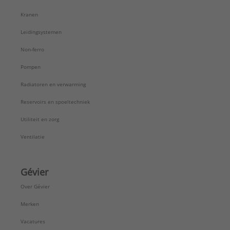
Kranen
Leidingsystemen
Non-ferro
Pompen
Radiatoren en verwarming
Reservoirs en spoeltechniek
Utiliteit en zorg
Ventilatie
Gévier
Over Gévier
Merken
Vacatures