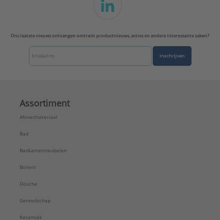
Ons laatste nieuws ontvangen omtrent productnieuws, acties en andere interessante zaken?
Inschrijven
Assortiment
Afvoermateriaal
Bad
Badkamermeubelen
Boilers
Douche
Gereedschap
Keramiek