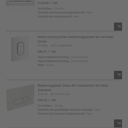
€128,50
/ 1.00
Voeg toe aan favorietenlijst
Accentkleur:
Chroom
Geschikt voor inbouw drukspoelventiel:
Nee
Geschikt voor spoelreservoir:
Nee
Arena cosmopolitan bedieningspaneel wit verticaal
QTY:
Grohe
9110966
MFG #: 38844SH0
Voeg toe
€85,91
/ 1.00
Oppervlaktebehandeling:
Onbehandeld
Oppervlaktebescherming:
Onbehandeld
Voeg toe aan favorietenlijst
Merk:
Grohe
Bedieningsplaat Oleas-M1 mechanisch wit Ideal
QTY:
Standard
9318136
MFG #: R0115AC
Voeg toe
€58,73
/ 1.00
Accentkleur:
Overig
Geschikt voor gedeeltelijk verzonken montage:
Nee
Voeg toe aan favorietenlijst
Geschikt voor inbouw drukspoelventiel:
Nee