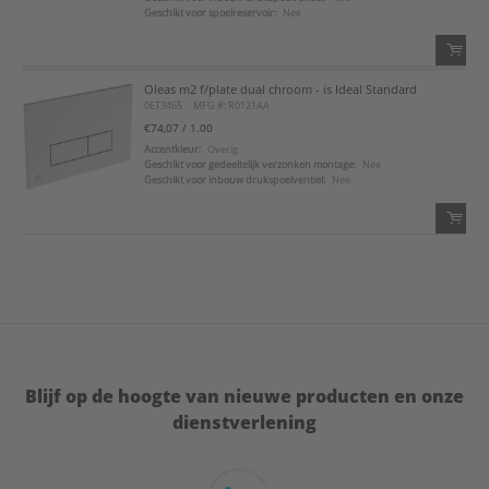
Geschikt voor spoelreservoir:
Nee
Oleas m2 f/plate dual chroom - is Ideal Standard
QTY:
0ET3465
MFG #: R0121AA
€74,07
/ 1.00
Voeg toe
Accentkleur:
Overig
Geschikt voor gedeeltelijk verzonken montage:
Nee
Geschikt voor inbouw drukspoelventiel:
Nee
Voeg toe aan favorietenlijst
QTY:
Voeg toe
Voeg toe aan favorietenlijst
Blijf op de hoogte van nieuwe producten en onze
dienstverlening