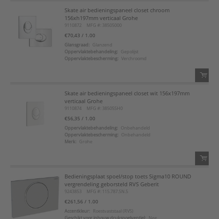
Skate air bedieningspaneel closet chroom
QTY:
156xh197mm verticaal Grohe
9110872
MFG #: 38505000
Voeg toe
€70,43
/ 1.00
Glansgraad:
Glanzend
Oppervlaktebehandeling:
Gepolijst
Voeg toe aan favorietenlijst
Oppervlaktebescherming:
Verchroomd
Skate air bedieningspaneel closet wit 156x197mm
QTY:
verticaal Grohe
9110874
MFG #: 38505SH0
Voeg toe
€56,35
/ 1.00
Oppervlaktebehandeling:
Onbehandeld
Oppervlaktebescherming:
Onbehandeld
Voeg toe aan favorietenlijst
Merk:
Grohe
Bedieningsplaat spoel/stop toets Sigma10 ROUND
QTY:
vergrendeling geborsteld RVS Geberit
9243853
MFG #: 115.787.SN.5
Voeg toe
€261,56
/ 1.00
Accentkleur:
Roestvaststaal (RVS)
Geschikt voor inbouw drukspoelventiel:
Nee
Voeg toe aan favorietenlijst