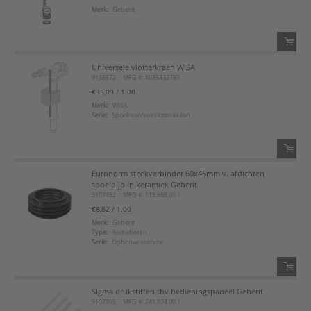
Merk:
Geberit
Voeg toe aan favorietenlijst
Universele vlotterkraan WISA
QTY:
9138572
MFG #: 8035432783
€35,09
/ 1.00
Voeg toe
Merk:
WISA
Serie:
Spoelreservoirvlotterkraan
Voeg toe aan favorietenlijst
Euronorm steekverbinder 60x45mm v. afdichten
QTY:
spoelpijp in keramiek Geberit
9107452
MFG #: 119.668.00.1
Voeg toe
€8,82
/ 1.00
Merk:
Geberit
Type:
Toebehoren
Voeg toe aan favorietenlijst
Serie:
Opbouwreservoir
Sigma drukstiften tbv bedieningspaneel Geberit
QTY:
9107805
MFG #: 241.874.00.1