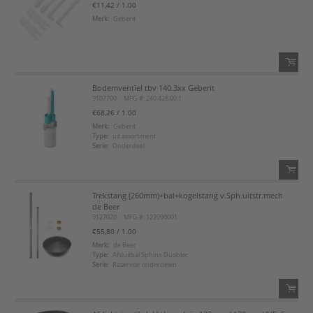
€11,42
/ 1.00
Voeg toe
Merk:
Geberit
Voeg toe aan favorietenlijst
Bodemventiel tbv 140.3xx Geberit
QTY:
9107700
MFG #: 240.428.00.1
€68,26
/ 1.00
Voeg toe
Merk:
Geberit
Type:
uit assortiment
Serie:
Onderdeel
Voeg toe aan favorietenlijst
Trekstang (260mm)+bal+kogelstang v.Sph.uitstr.mech
QTY:
de Beer
9127020
MFG #: 122090001
Voeg toe
€55,80
/ 1.00
Merk:
de Beer
Type:
Afsluitbal Sphinx Duobloc
Voeg toe aan favorietenlijst
Serie:
Reservoir onderdelen