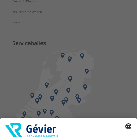
Kennis & Diensten
Veelgestelde vragen
Contact
Servicebalies
Vind een balie in de buurt