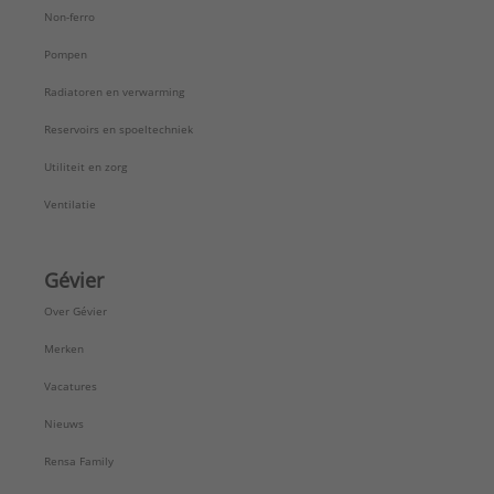
Non-ferro
Pompen
Radiatoren en verwarming
Reservoirs en spoeltechniek
Utiliteit en zorg
Ventilatie
Gévier
Over Gévier
Merken
Vacatures
Nieuws
Rensa Family