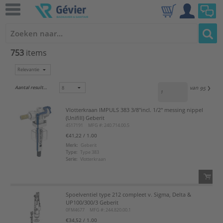
753
items
Aantal resultaten:
van
95
Vlotterkraan IMPULS 383 3/8"incl. 1/2" messing nippel
(Unifill) Geberit
4517191
MFG #: 240.714.00.5
€41,22
/ 1.00
Merk:
Geberit
Type:
Type 383
Serie:
Vlotterkraan
Spoelventiel type 212 compleet v. Sigma, Delta &
QTY:
UP100/300/3 Geberit
0FM4677
MFG #: 244.820.00.1
Voeg toe
€34,52
/ 1.00