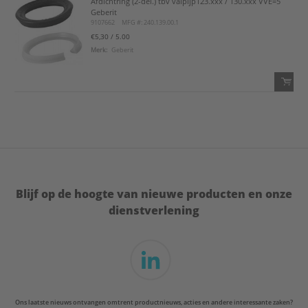
Afdichtring (2-del.) tbv valpijp123.xxx / 130.xxx VVE=5
QTY:
Geberit
9107662
MFG #: 240.139.00.1
Voeg toe
€5,30
/ 5.00
Merk:
Geberit
Voeg toe aan favorietenlijst
QTY:
Voeg toe
Voeg toe aan favorietenlijst
Blijf op de hoogte van nieuwe producten en onze
dienstverlening
Ons laatste nieuws ontvangen omtrent productnieuws, acties en andere interessante zaken?