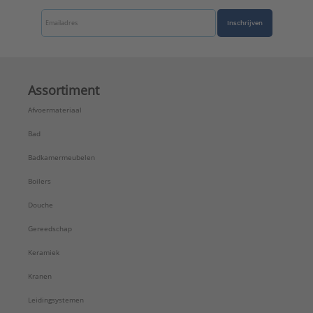
Inschrijven
Assortiment
Afvoermateriaal
Bad
Badkamermeubelen
Boilers
Douche
Gereedschap
Keramiek
Kranen
Leidingsystemen