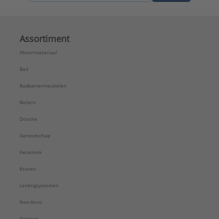
Assortiment
Afvoermateriaal
Bad
Badkamermeubelen
Boilers
Douche
Gereedschap
Keramiek
Kranen
Leidingsystemen
Non-ferro
Pompen