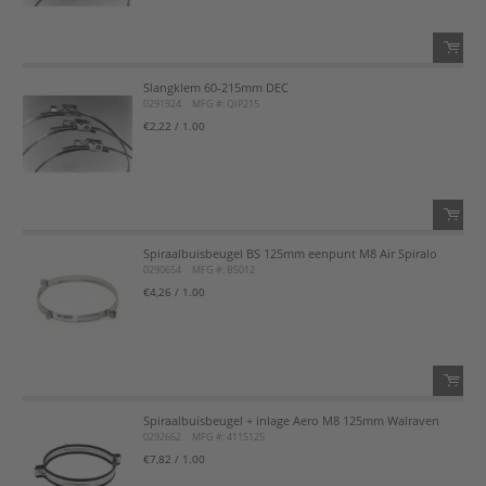
Voeg toe aan favorietenlijst
Slangklem 60-215mm DEC
QTY:
0291924
MFG #: QIP215
€2,22
/ 1.00
Voeg toe
Voeg toe aan favorietenlijst
Spiraalbuisbeugel BS 125mm eenpunt M8 Air Spiralo
QTY:
0290654
MFG #: BS012
€4,26
/ 1.00
Voeg toe
Voeg toe aan favorietenlijst
Spiraalbuisbeugel + inlage Aero M8 125mm Walraven
QTY:
0292662
MFG #: 4115125
€7,82
/ 1.00
Voeg toe