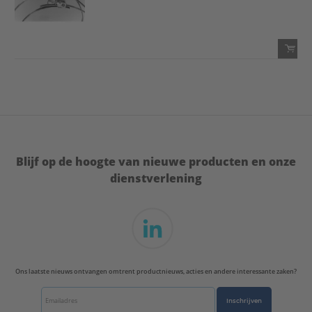
Voeg toe
Voeg toe aan favorietenlijst
QTY:
Voeg toe
Voeg toe aan favorietenlijst
Blijf op de hoogte van nieuwe producten en onze
dienstverlening
Ons laatste nieuws ontvangen omtrent productnieuws, acties en andere interessante zaken?
Inschrijven