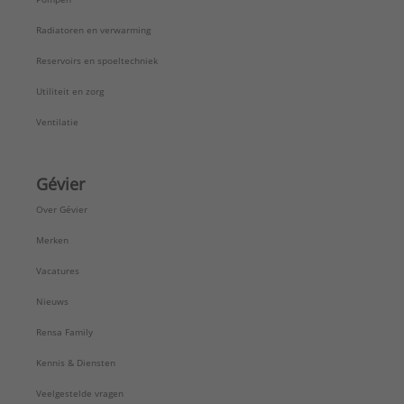
Radiatoren en verwarming
Reservoirs en spoeltechniek
Utiliteit en zorg
Ventilatie
Gévier
Over Gévier
Merken
Vacatures
Nieuws
Rensa Family
Kennis & Diensten
Veelgestelde vragen