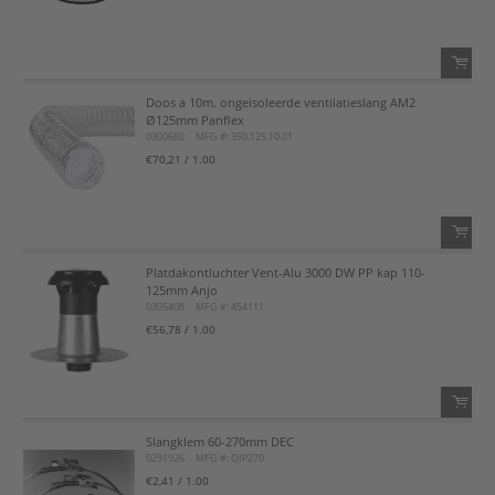
Voeg toe aan favorietenlijst
Doos a 10m. ongeisoleerde ventilatieslang AM2
QTY:
Ø125mm Panflex
0300680
MFG #: 350.125.10.01
Voeg toe
€70,21
/ 1.00
Voeg toe aan favorietenlijst
Platdakontluchter Vent-Alu 3000 DW PP kap 110-
QTY:
125mm Anjo
0305408
MFG #: 454111
Voeg toe
€56,78
/ 1.00
Voeg toe aan favorietenlijst
Slangklem 60-270mm DEC
QTY:
0291926
MFG #: QIP270
€2,41
/ 1.00