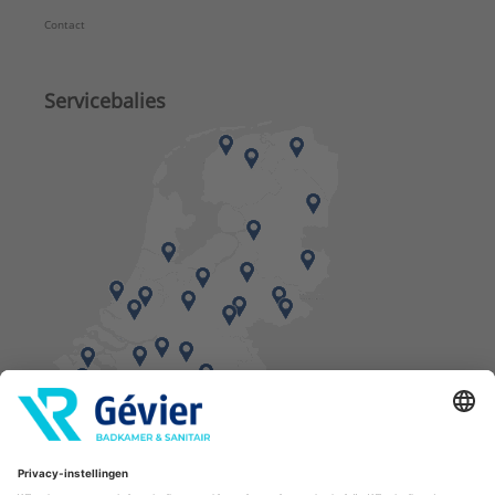
Contact
Servicebalies
Vind een balie in de buurt