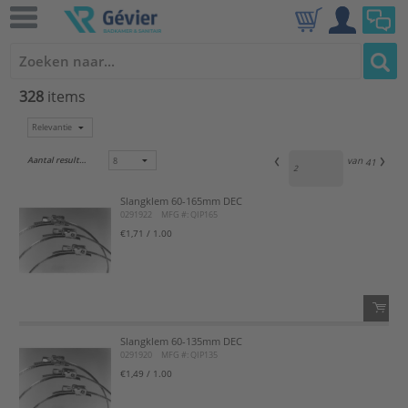
328
items
Aantal resultaten:
van
41
Slangklem 60-165mm DEC
0291922
MFG #: QIP165
€1,71
/ 1.00
Slangklem 60-135mm DEC
QTY:
0291920
MFG #: QIP135
€1,49
/ 1.00
Voeg toe