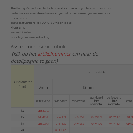
Euroklasse brandende vallende druppels/deeltjes
Flexibel, geëxtrudeerd isolatiemateriaal met een gesloten celstructuur.
volgens EN 13501-1:
Reductie van warmteverliezen en geluid bij verwarmings- en sanitaire
d0
installaties.
Temperatuurbereik: 100° C (85° voor tapes)
Euroklasse rookontwikkeling volgens EN 13501-1:
Kleur grijs
s1
Versie DG-Plus
Zeer lage rookontwikkeling
Gebruikstemperatuur:
0 - 100 °C
Halogeenvrij:
Nee
Assortiment serie Tubolit
Kleur:
Grijs
(klik op het
artikelnummer
om naar de
Materiaal:
Polyethyleen, opgeschuimd (foam PE)
detailpagina te gaan)
Merk:
Armacell
Met bevestigingsmateriaal:
Nee
Isolatiedikte
Met sluiting:
Nee
Buisdiameter
Model:
Gesloten
(mm)
9mm
13mm
Thermische isolatie:
Ja
standaard
zelfklevend
Vorm:
Rond
zelfklevend
standaard
zelfklevend
lage
lage
stand
rookontw.
rookontw.
Warmtegeleidingscoëfficiënt:
0,04 W/(m.K)
12
0BR5242
Type:
isolatiesysteem
15
0474058
0474121
0474059
0474099
0474112
0474
Serie:
Tubolit DG Plus
18
0BR5243
0417122
0474060
0474100
0474113
0DA0
20
0DA1361