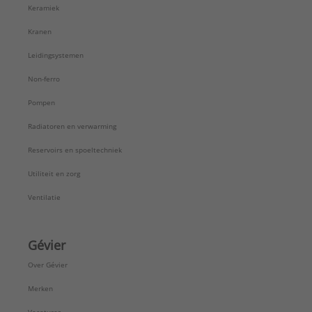
Keramiek
Kranen
Leidingsystemen
Non-ferro
Pompen
Radiatoren en verwarming
Reservoirs en spoeltechniek
Utiliteit en zorg
Ventilatie
Gévier
Over Gévier
Merken