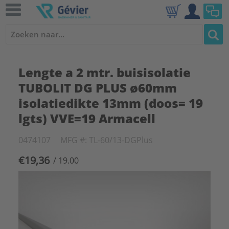
Lengte a 2 mtr. buisisolatie
TUBOLIT DG PLUS ø60mm
isolatiedikte 13mm (doos= 19
lgts) VVE=19 Armacell
0474107
MFG #: TL-60/13-DGPlus
€19,36
/ 19.00