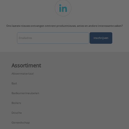
Ons laatste nieuws ontvangen omtrent productnieuws, acties en andere interessante zaken?
Inschrijven
Assortiment
Afvoermateriaal
Bad
Badkamermeubelen
Boilers
Douche
Gereedschap