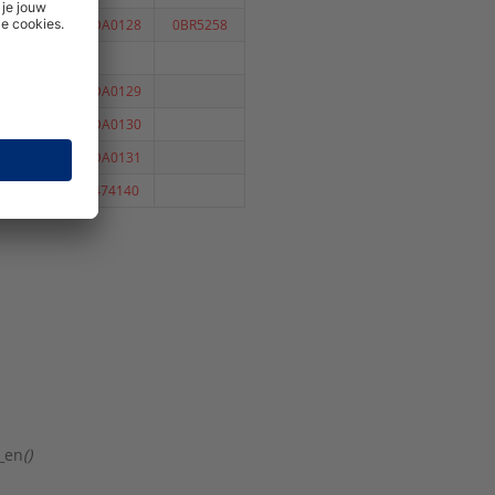
0474120
0DA0128
0BR5258
0DA0129
0DA0130
0DA0131
0474140
1_en
()