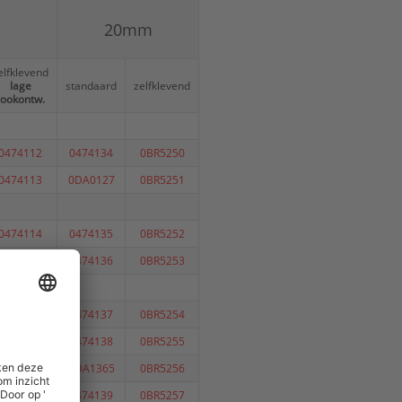
20mm
elfklevend
lage
standaard
zelfklevend
rookontw.
0474112
0474134
0BR5250
0474113
0DA0127
0BR5251
0474114
0474135
0BR5252
0474115
0474136
0BR5253
0474116
0474137
0BR5254
0474117
0474138
0BR5255
0474118
0DA1365
0BR5256
0474119
0474139
0BR5257