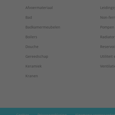
Afvoermateriaal
Leiding
Bad
Non-fer
Badkamermeubelen
Pompen
Boilers
Radiato
Douche
Reservoi
Gereedschap
Utiliteit
Keramiek
Ventilati
Kranen
Cookies
Privacyverklaring
Algemene voorwaarde