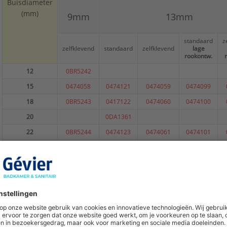
Buisdiameter
Vorm:
Rond
(mm)
9mm
13mm
Warmtegeleidingscoëfficiënt:
0,04 W/(m.K)
Type:
isolatiesysteem
standaard
z
Serie:
Tubolit DG B1
zelfklevend
standaard
zelfklevend
lage
rookontw.
12
0BR5242
15
0474058
0474121
0474059
0474099
18
0BR5243
0417122
0474060
0474100
20
0DA1361
22
0BR5244
0474123
0474061
0474101
28
0BR5245
0474124
0474062
0474102
32
0DA1362
35
0BR5246
0474125
0474063
0474103
42
0BR5247
0474126
0474064
0474104
48
0BR5248
0474127
0474065
0474105
54
0BR5249
0474128
0474066
0474106