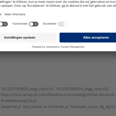
60
0474067
0474129
0474081
0474107
64
0474130
0474108
76
0474131
0474109
89
0474132
0474110
110
0DA0126
114
0474133
0474111
7612207000009_asgg_reach1
()
7612207000009_asgg_reach2
()
https://local.armacell.com/fileadmin/cms/catalogs/ElKat-Armacell-
Produktkatalog-NL/
()
Deeplinks
()
Epd_tubolit ar fonoblok_ar fonowave_s plus_dg_dg b