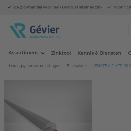
Dé groothandel voor badkamers, sanitair en zink
Voor 17.0
Assortiment
Zinktool
Kennis & Diensten
O
Leidingsystemen en fittingen
Buisisolatie
LENGTE A 2 MTR. BU