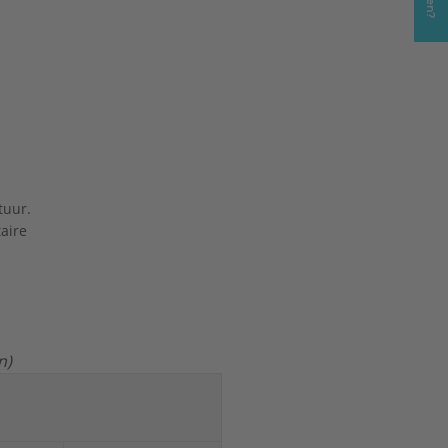
01-1:
tuur.
aire
n)