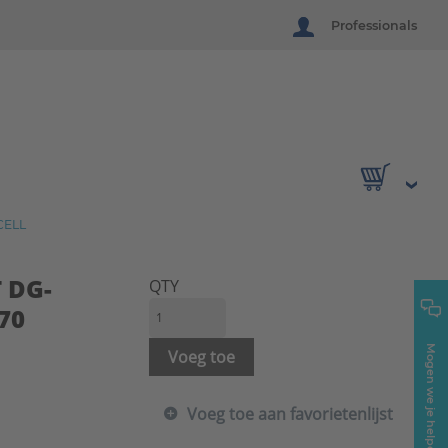
Professionals
CELL
T DG-
QTY
70
Mogen we je helpen?
Voeg toe
Voeg toe aan favorietenlijst