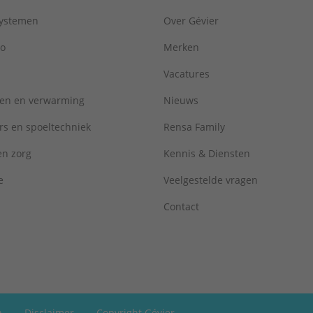
systemen
Over Gévier
ro
Merken
Vacatures
ren en verwarming
Nieuws
rs en spoeltechniek
Rensa Family
 en zorg
Kennis & Diensten
e
Veelgestelde vragen
Contact
n
Disclaimer
Copyright Gévier