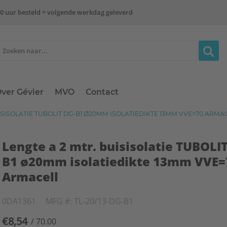
0 uur besteld = volgende werkdag geleverd
ver Gévier
MVO
Contact
ISISOLATIE TUBOLIT DG-B1 Ø20MM ISOLATIEDIKTE 13MM VVE=70 ARMA
Lengte a 2 mtr. buisisolatie TUBOLI
B1 ø20mm isolatiedikte 13mm VVE=
Armacell
0DA1361
MFG #: TL-20/13-DG-B1
€8,54
/ 70.00