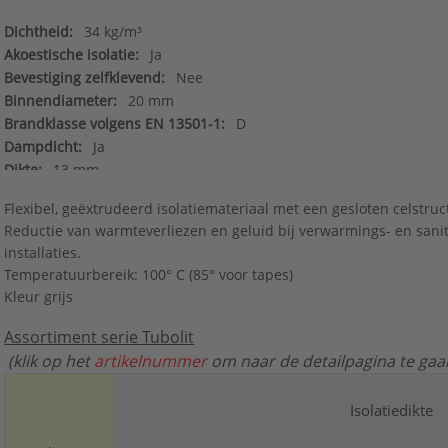
Dichtheid:
34 kg/m³
Akoestische isolatie:
Ja
Bevestiging zelfklevend:
Nee
Binnendiameter:
20 mm
Brandklasse volgens EN 13501-1:
D
Dampdicht:
Ja
Dikte:
13 mm
Euroklasse brandende vallende druppels/deeltjes volgens EN 135
Flexibel, geëxtrudeerd isolatiemateriaal met een gesloten celstruc
d0
Reductie van warmteverliezen en geluid bij verwarmings- en sanit
Euroklasse rookontwikkeling volgens EN 13501-1:
s1
installaties.
Gebruikstemperatuur:
0 - 100 °C
Temperatuurbereik: 100° C (85° voor tapes)
Halogeenvrij:
Nee
Kleur grijs
Kleur:
Grijs
Materiaal:
Polyethyleen, opgeschuimd (foam PE)
Assortiment serie Tubolit
Merk:
Armacell
(klik op het
artikelnummer
om naar de detailpagina te gaa
Met bevestigingsmateriaal:
Nee
Met sluiting:
Nee
Isolatiedikte
Model:
Gesloten
Thermische isolatie:
Ja