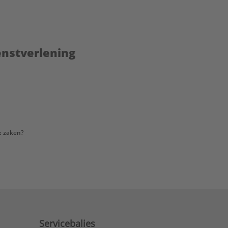
enstverlening
e zaken?
Servicebalies