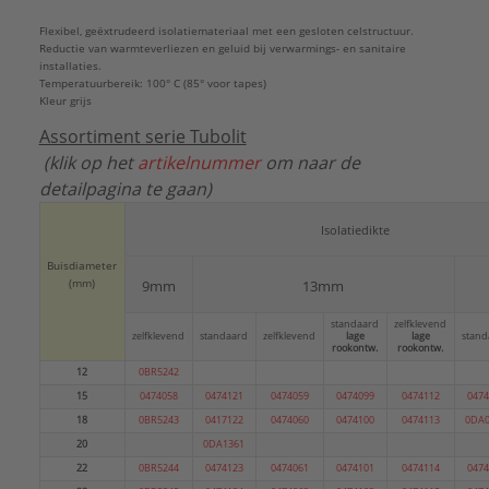
s2
Flexibel, geëxtrudeerd isolatiemateriaal met een gesloten celstructuur.
Merk:
Armacell
Reductie van warmteverliezen en geluid bij verwarmings- en sanitaire
Met bevestigingsmateriaal:
Nee
installaties.
Temperatuurbereik: 100° C (85° voor tapes)
Met sluiting:
Nee
Kleur grijs
Model:
Gesloten
Assortiment serie Tubolit
Thermische isolatie:
Ja
(klik op het
artikelnummer
om naar de
Vorm:
Rond
detailpagina te gaan)
Warmtegeleidingscoëfficiënt:
0,04 W/(m.K)
Type:
isolatiesysteem
Isolatiedikte
Serie:
Tubolit DG B1
Buisdiameter
(mm)
9mm
13mm
standaard
zelfklevend
zelfklevend
standaard
zelfklevend
lage
lage
stand
rookontw.
rookontw.
12
0BR5242
15
0474058
0474121
0474059
0474099
0474112
0474
18
0BR5243
0417122
0474060
0474100
0474113
0DA0
20
0DA1361
22
0BR5244
0474123
0474061
0474101
0474114
0474