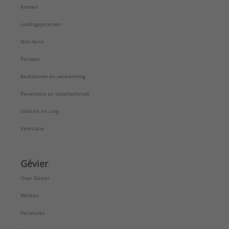
Kranen
Leidingsystemen
Non-ferro
Pompen
Radiatoren en verwarming
Reservoirs en spoeltechniek
Utiliteit en zorg
Ventilatie
Gévier
Over Gévier
Merken
Vacatures