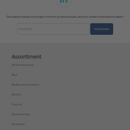
Ons laatste nieuws ontvangen omtrent productnieuws, acties en andere interessante zaken?
Inschrijven
Assortiment
Afvoermateriaal
Bad
Badkamermeubelen
Boilers
Douche
Gereedschap
Keramiek