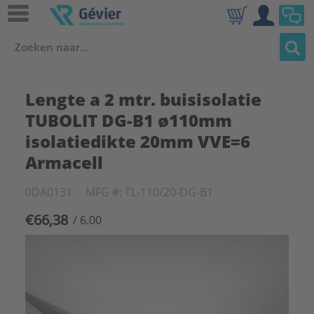
Lengte a 2 mtr. buisisolatie
TUBOLIT DG-B1 ø110mm
isolatiedikte 20mm VVE=6
Armacell
0DA0131
MFG #: TL-110/20-DG-B1
€66,38
/ 6.00